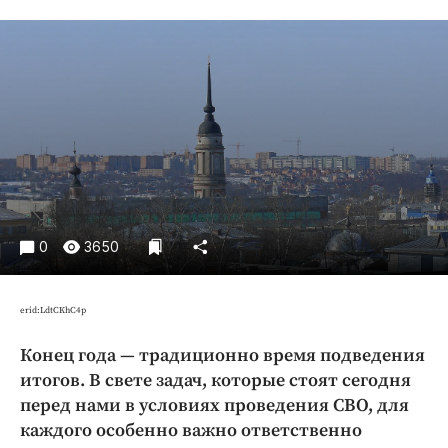
Криминал
Культура
Недвижимость и ЖКХ
Образование
Общество
Погода
Праздники
Происшествия
0
3650
Спорт
Экономика и бизнес
erid:LdtCKhC4p
ПРОЕКТЫ
Конец года — традиционно время подведения
Блоги
итогов. В свете задач, которые стоят сегодня
Издания
перед нами в условиях проведения СВО, для
Медиаперсона
каждого особенно важно ответственно