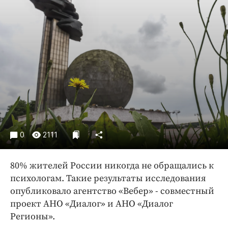
Криминал
Культура
Недвижимость и ЖКХ
Образование
Общество
Погода
Праздники
Происшествия
Спорт
0
2111
Экономика и бизнес
ПРОЕКТЫ
80% жителей России никогда не обращались к
психологам. Такие результаты исследования
Блоги
опубликовало агентство «Вебер» - совместный
Издания
проект АНО «Диалог» и АНО «Диалог
Медиаперсона
Регионы».