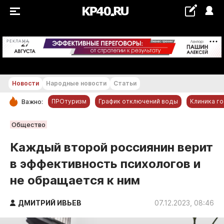
+28...+29 °С
РЕКЛАМА
Новости
Народные новости
Статьи
ПРОтуризм
График отключений воды
Клиника г
Важно:
РУБРИКИ
Общество
Обнинск
Каждый второй россиянин верит
Новости компаний
в эффективность психологов и
Статьи
не обращается к ним
Народные новости
Авто и транспорт
ДМИТРИЙ ИВЬЕВ
07.12.2023, 08:46
Благоустройство