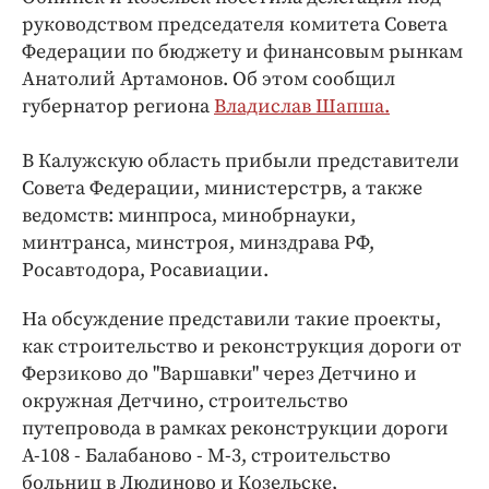
Интересное чтиво
руководством председателя комитета Совета
Клиника года
Федерации по бюджету и финансовым рынкам
Бренд года
Анатолий Артамонов. Об этом сообщил
Работодатель года
губернатор региона
Владислав Шапша.
В Калужскую область прибыли представители
Совета Федерации, министерстрв, а также
ведомств: минпроса, минобрнауки,
минтранса, минстроя, минздрава РФ,
Росавтодора, Росавиации.
На обсуждение представили такие проекты,
как строительство и реконструкция дороги от
Ферзиково до "Варшавки" через Детчино и
окружная Детчино, строительство
путепровода в рамках реконструкции дороги
А-108 - Балабаново - М-3, строительство
больниц в Людиново и Козельске,