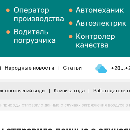
Народные новости
Статьи
+28...+
ик отключений воды
Клиника года
Работодатель г
нприроды отправило данные о случаях загрязнения воздуха в