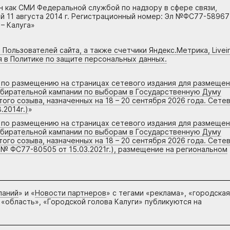
н как СМИ Федеральной службой по надзору в сфере связи,
 11 августа 2014 г. Регистрационный номер: Эл №ФС77-58967
– Калуга»
 Пользователей сайта, а также счетчики Яндекс.Метрика, Livein
я в Политике по защите персональных данных.
г по размещению на страницах сетевого издания для размеще
збирательной кампании по выборам в Государственную Думу
го созыва, назначенных на 18 – 20 сентября 2026 года. Сете
.2014г.)
»
г по размещению на страницах сетевого издания для размеще
збирательной кампании по выборам в Государственную Думу
го созыва, назначенных на 18 – 20 сентября 2026 года. Сете
 № ФС77-80505 от 15.03.2021г.), размещение на региональном
паний
» и «
Новости партнеров
» с тегами «реклама», «городская
 «область», «Городской голова Калуги» публикуются на