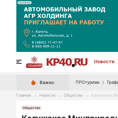
РЕКЛАМА
Новости
Обнинск
ПРОтуризм
Граф
Важно:
Главная
Новости
Общество
Калужское Ми
→
→
→
Общество