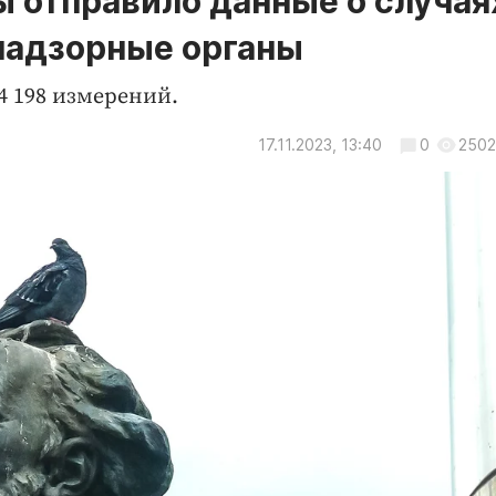
 отправило данные о случая
 надзорные органы
4 198 измерений.
17.11.2023, 13:40
0
2502