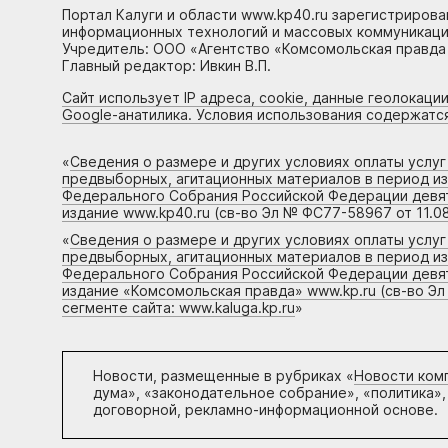
Портал Калуги и области www.kp40.ru зарегистрирова
информационных технологий и массовых коммуникаций
Учредитель: ООО «Агентство «Комсомольская правда 
Главный редактор: Ивкин В.П.
Сайт использует IP адреса, cookie, данные геолокации
Google-анатилика. Условия использования содержатс
«
Сведения о размере и других условиях оплаты услу
предвыборных, агитационных материалов в период и
Федерального Собрания Российской Федерации девято
издание www.kp40.ru (св-во Эл № ФС77-58967 от 11.08
«
Сведения о размере и других условиях оплаты услу
предвыборных, агитационных материалов в период и
Федерального Собрания Российской Федерации девято
издание «Комсомольская правда» www.kp.ru (св-во Эл
сегменте сайта: www.kaluga.kp.ru
»
Новости, размещенные в рубриках «
Новости ком
дума», «законодательное собрание», «политика»,
договорной, рекламно-информационной основе.