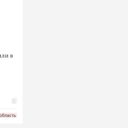
или в
 область