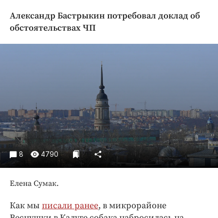
Криминал
Александр Бастрыкин потребовал доклад об
Культура
обстоятельствах ЧП
Недвижимость и ЖКХ
Образование
Общество
Погода
Праздники
Происшествия
Спорт
Экономика и бизнес
8
4790
ПРОЕКТЫ
Блоги
Елена Сумак.
Издания
Как мы
писали ранее
, в микрорайоне
Медиаперсона
Веснушки в Калуге собака набросилась на