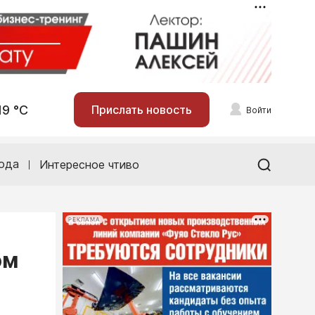
19 °С
Прислать новость
Войти
ода
Интересное чтиво
РЕКЛАМА
ом