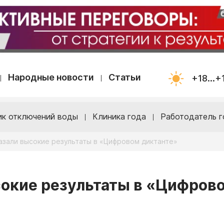
Народные новости
Статьи
+18...+
ик отключений воды
Клиника года
Работодатель г
азали высокие результаты в «Цифровом диктанте»
сокие результаты в «Цифров