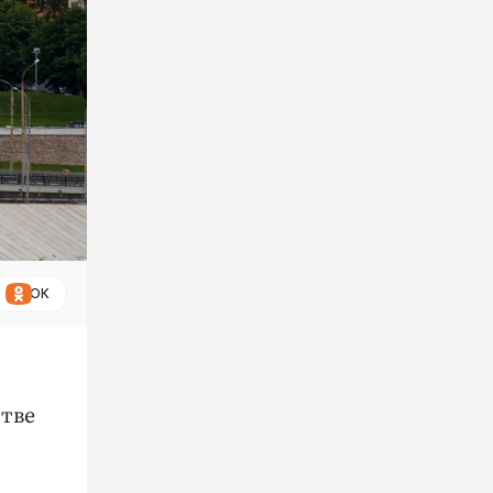
ОК
стве