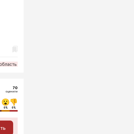
 область
70
оценили
0%
0%
сть