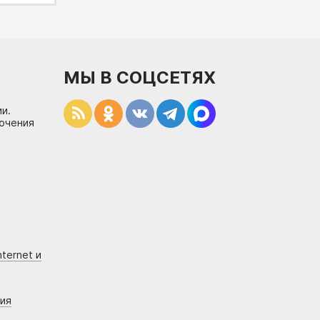
МЫ В СОЦСЕТЯХ
и.
лючения
ternet и
ния