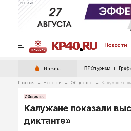
РЕКЛАМА
Новости
Обнинск
ПРОтуризм
Граф
Важно:
Главная
Новости
Общество
Калужане пок
→
→
→
Общество
Калужане показали вы
диктанте»