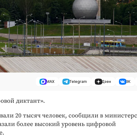
MAX
Telegram
Дзен
ВК
овой диктант».
вали 20 тысяч человек, сообщили в министер
азали более высокий уровень цифровой
е.