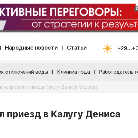
Народные новости
Статьи
+29...+
ик отключений воды
Клиника года
Работодатель г
нонсировал приезд в Калугу Дениса Мацуева
л приезд в Калугу Дениса