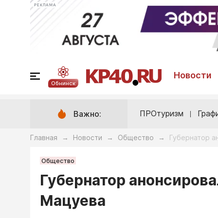
РЕКЛАМА
Новости
Обнинск
ПРОтуризм
Граф
Важно:
Главная
Новости
Общество
Губернатор а
→
→
→
Общество
Губернатор анонсирова
Мацуева