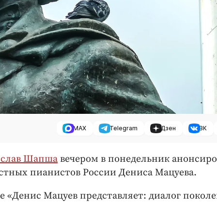
MAX
Telegram
Дзен
ВК
ислав Шапша
вечером в понедельник анонсиро
естных пианистов России Дениса Мацуева.
е «Денис Мацуев представляет: диалог поколе