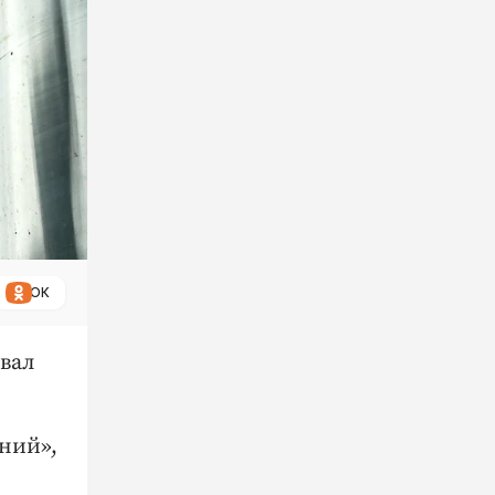
ОК
вал
ний»,