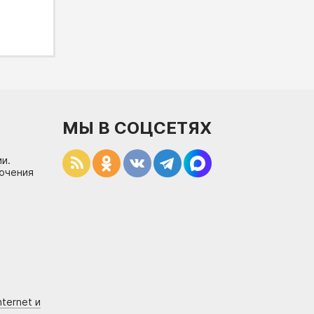
МЫ В СОЦСЕТЯХ
и.
лючения
ternet и