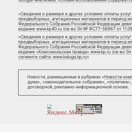
«
Сведения о размере и других условиях оплаты услу
предвыборных, агитационных материалов в период и
Федерального Собрания Российской Федерации девято
издание www.kp40.ru (св-во Эл № ФС77-58967 от 11.08
«
Сведения о размере и других условиях оплаты услу
предвыборных, агитационных материалов в период и
Федерального Собрания Российской Федерации девято
издание «Комсомольская правда» www.kp.ru (св-во Эл
сегменте сайта: www.kaluga.kp.ru
»
Новости, размещенные в рубриках «
Новости ком
дума», «законодательное собрание», «политика»,
договорной, рекламно-информационной основе.