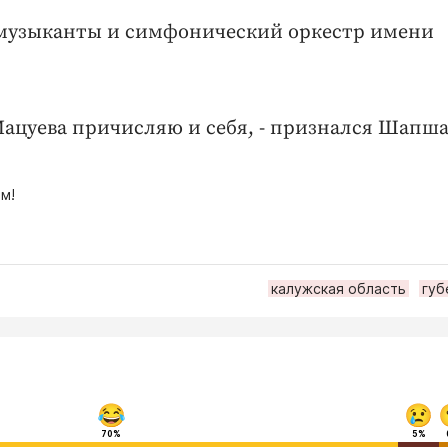
е музыканты и симфонический оркестр имени
Мацуева причисляю и себя, - признался Шапша
м!
калужская область
губ
70%
5%