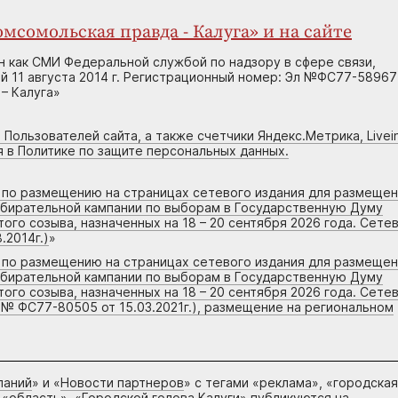
мсомольская правда - Калуга» и на сайте
н как СМИ Федеральной службой по надзору в сфере связи,
 11 августа 2014 г. Регистрационный номер: Эл №ФС77-58967
– Калуга»
 Пользователей сайта, а также счетчики Яндекс.Метрика, Livein
я в Политике по защите персональных данных.
г по размещению на страницах сетевого издания для размеще
збирательной кампании по выборам в Государственную Думу
го созыва, назначенных на 18 – 20 сентября 2026 года. Сете
.2014г.)
»
г по размещению на страницах сетевого издания для размеще
збирательной кампании по выборам в Государственную Думу
го созыва, назначенных на 18 – 20 сентября 2026 года. Сете
 № ФС77-80505 от 15.03.2021г.), размещение на региональном
паний
» и «
Новости партнеров
» с тегами «реклама», «городская
 «область», «Городской голова Калуги» публикуются на