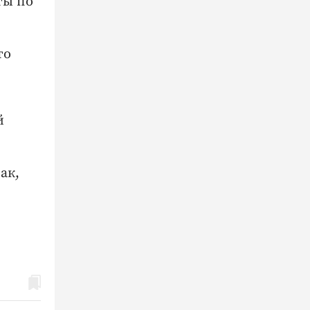
ты по
то
й
ак,