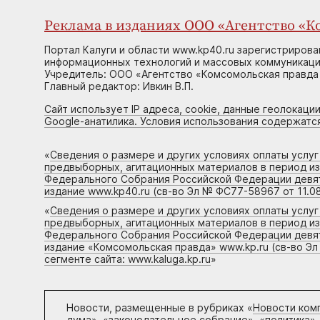
Реклама в изданиях ООО «Агентство «Ко
Портал Калуги и области www.kp40.ru зарегистрирова
информационных технологий и массовых коммуникаций
Учредитель: ООО «Агентство «Комсомольская правда 
Главный редактор: Ивкин В.П.
Сайт использует IP адреса, cookie, данные геолокации
Google-анатилика. Условия использования содержатс
«
Сведения о размере и других условиях оплаты услу
предвыборных, агитационных материалов в период и
Федерального Собрания Российской Федерации девято
издание www.kp40.ru (св-во Эл № ФС77-58967 от 11.08
«
Сведения о размере и других условиях оплаты услу
предвыборных, агитационных материалов в период и
Федерального Собрания Российской Федерации девято
издание «Комсомольская правда» www.kp.ru (св-во Эл
сегменте сайта: www.kaluga.kp.ru
»
Новости, размещенные в рубриках «
Новости ком
дума», «законодательное собрание», «политика»,