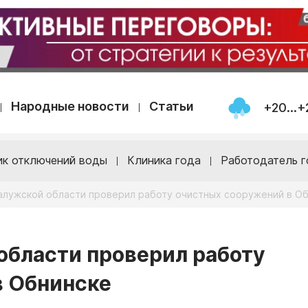
Народные новости
Статьи
+20...+
ик отключений воды
Клиника года
Работодатель г
алужской области проверил работу очистных сооружений в О
области проверил работу
в Обнинске