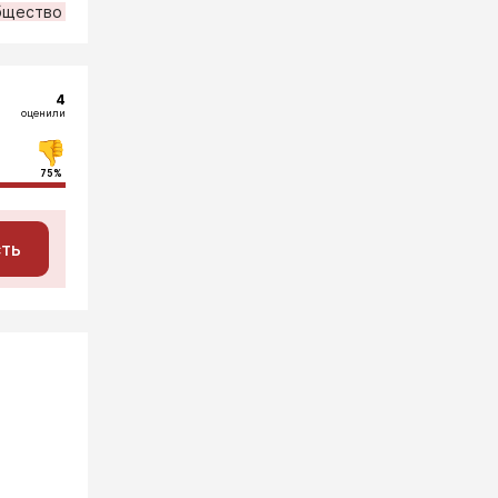
бщество
4
оценили
75%
сть