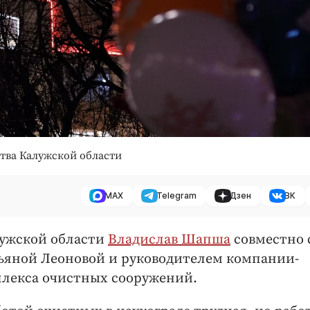
ства Калужской области
MAX
Telegram
Дзен
ВК
алужской области
Владислав Шапша
совместно 
ьяной Леоновой и руководителем компании-
плекса очистных сооружений.