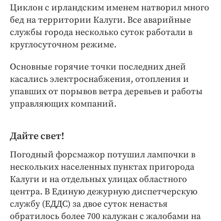
Интересное чтиво
Циклон с ирландским именем натворил много
Клиника года
бед на территории Калуги. Все аварийные
службы города несколько суток работали в
Бренд года
круглосуточном режиме.
Работодатель года
Основные горячие точки последних дней
касались электроснабжения, отопления и
упавших от порывов ветра деревьев и работы
управляющих компаний.
Дайте свет!
Погодный форсмажор потушил лампочки в
нескольких населенных пунктах пригорода
Калуги и на отдельных улицах областного
центра. В Единую дежурную диспетчерскую
службу (ЕДДС) за двое суток ненастья
обратилось более 700 калужан с жалобами на