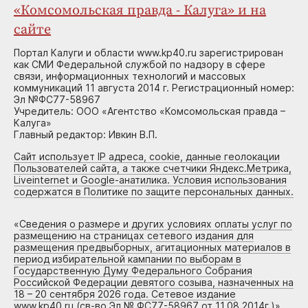
«Комсомольская правда - Калуга» и на
сайте
Портал Калуги и области www.kp40.ru зарегистрирован
как СМИ Федеральной службой по надзору в сфере
связи, информационных технологий и массовых
коммуникаций 11 августа 2014 г. Регистрационный номер:
Эл №ФС77-58967
Учредитель: ООО «Агентство «Комсомольская правда –
Калуга»
Главный редактор: Ивкин В.П.
Сайт использует IP адреса, cookie, данные геолокации
Пользователей сайта, а также счетчики Яндекс.Метрика,
Liveinternet и Google-анатилика. Условия использования
содержатся в Политике по защите персональных данных.
«
Сведения о размере и других условиях оплаты услуг по
размещению на страницах сетевого издания для
размещения предвыборных, агитационных материалов в
период избирательной кампании по выборам в
Государственную Думу Федерального Собрания
Российской Федерации девятого созыва, назначенных на
18 – 20 сентября 2026 года. Сетевое издание
www.kp40.ru (св-во Эл № ФС77-58967 от 11.08.2014г.)
»