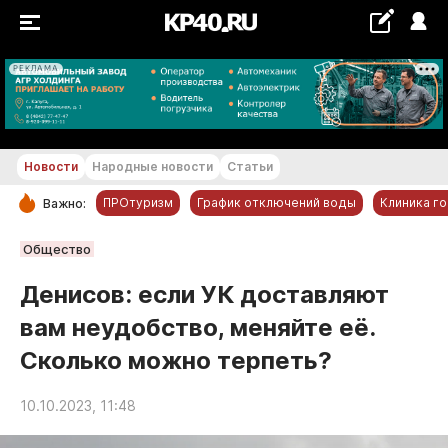
РЕКЛАМА
+19...+20 °С
Новости
Народные новости
Статьи
ПРОтуризм
График отключений воды
Клиника г
Важно:
РУБРИКИ
Общество
Обнинск
Денисов: если УК доставляют
Новости компаний
вам неудобство, меняйте её.
Статьи
Сколько можно терпеть?
Народные новости
Авто и транспорт
10.10.2023, 11:48
Благоустройство