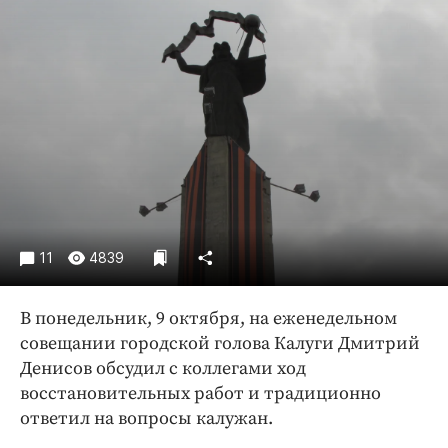
Криминал
Культура
Недвижимость и ЖКХ
Образование
Общество
Погода
Праздники
Происшествия
Спорт
11
4839
Экономика и бизнес
В понедельник, 9 октября, на еженедельном
ПРОЕКТЫ
совещании городской голова Калуги Дмитрий
Блоги
Денисов обсудил с коллегами ход
восстановительных работ и традиционно
Издания
ответил на вопросы калужан.
Медиаперсона