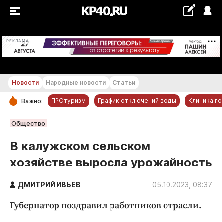
+16...+17 °С
РЕКЛАМА
Новости
Народные новости
Статьи
ПРОтуризм
График отключений воды
Клиника г
Важно:
РУБРИКИ
Общество
Обнинск
В калужском сельском
Новости компаний
хозяйстве выросла урожайность
Статьи
Народные новости
ДМИТРИЙ ИВЬЕВ
05.10.2023, 08:37
Авто и транспорт
Губернатор поздравил работников отрасли.
Благоустройство