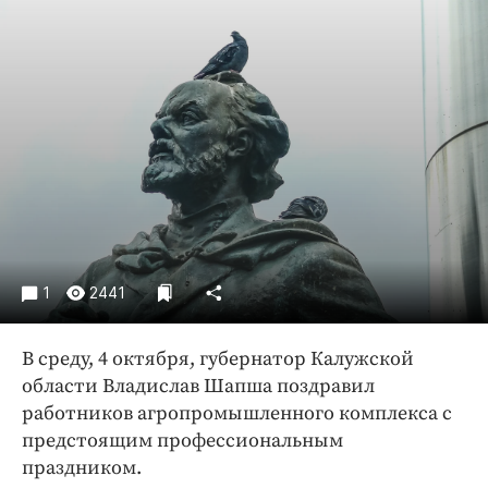
Криминал
Культура
Недвижимость и ЖКХ
Образование
Общество
Погода
Праздники
Происшествия
Спорт
1
2441
Экономика и бизнес
ПРОЕКТЫ
В среду, 4 октября, губернатор Калужской
области Владислав Шапша поздравил
Блоги
работников агропромышленного комплекса с
Издания
предстоящим профессиональным
Медиаперсона
праздником.