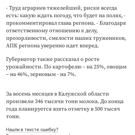
Интересное чтиво
- Труд аграриев тяжелейший, риски всегда
Клиника года
есть: какую ждать погоду, что будет на полях, -
Бренд года
прокомментировал глава региона. - Благодаря
Работодатель года
ответственному отношению к делу,
прозорливости, смелости наших тружеников,
АПК региона уверенно идет вперед.
Губернатор также рассказал о росте
урожайности. По картофелю – на 25%, овощам
– на 46%, зерновым - на 7%.
За восемь месяцев в Калужской области
произвели 346 тысячи тонн молока. До конца
года планируется взять отметку в 500 тысяч
тонн.
Нашли в тексте ошибку?