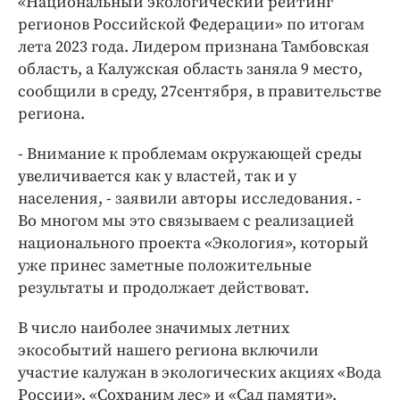
«Национальный экологический рейтинг
Интересное чтиво
регионов Российской Федерации» по итогам
Клиника года
лета 2023 года. Лидером признана Тамбовская
Бренд года
область, а Калужская область заняла 9 место,
Работодатель года
сообщили в среду, 27сентября, в правительстве
региона.
- Внимание к проблемам окружающей среды
увеличивается как у властей, так и у
населения, - заявили авторы исследования. -
Во многом мы это связываем с реализацией
национального проекта «Экология», который
уже принес заметные положительные
результаты и продолжает действоват.
В число наиболее значимых летних
экособытий нашего региона включили
участие калужан в экологических акциях «Вода
России», «Сохраним лес» и «Сад памяти»,