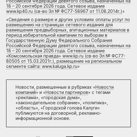
Российской Федерации девятого созыва, назначенных на
18 – 20 сентября 2026 года. Сетевое издание
www.kp40.ru (св-во Эл № ФС77-58967 от 11.08.2014г.)
»
«
Сведения о размере и других условиях оплаты услуг по
размещению на страницах сетевого издания для
размещения предвыборных, агитационных материалов в
период избирательной кампании по выборам в
Государственную Думу Федерального Собрания
Российской Федерации девятого созыва, назначенных на
18 – 20 сентября 2026 года. Сетевое издание
«Комсомольская правда» www.kp.ru (св-во Эл № ФС77-
80505 от 15.03.2021г.), размещение на региональном
сегменте сайта: www.kaluga.kp.ru
»
Новости, размещенные в рубриках «
Новости
компаний
» и «
Новости партнеров
» с тегами
«реклама», «городская дума»,
«законодательное собрание», «политика»,
«область», «Городской голова Калуги»
публикуются на договорной, рекламно-
информационной основе.