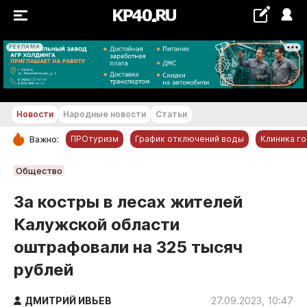
РЕКЛАМА
+17...+18 °С
Новости
Народные новости
Статьи
ПРОтуризм
График отключений воды
Клиника г
Важно:
РУБРИКИ
Общество
Обнинск
За костры в лесах жителей
Новости компаний
Калужской области
Статьи
оштрафовали на 325 тысяч
Народные новости
рублей
Авто и транспорт
Благоустройство
ДМИТРИЙ ИВЬЕВ
27.09.2023, 10:47