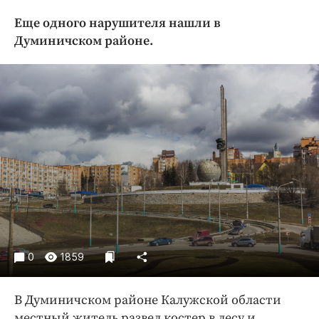
Криминал
Еще одного нарушителя нашли в
Культура
Думиничском районе.
Недвижимость и ЖКХ
Образование
Общество
Погода
Праздники
Происшествия
Спорт
Экономика и бизнес
ПРОЕКТЫ
0
1859
Блоги
Издания
В Думиничском районе Калужской области
Медиаперсона
местный житель развел костер в лесу и