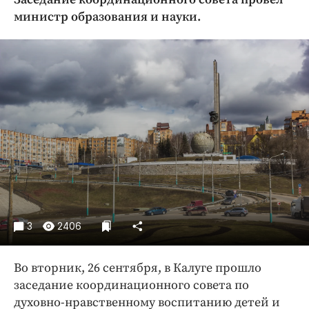
Криминал
министр образования и науки.
Культура
Недвижимость и ЖКХ
Образование
Общество
Погода
Праздники
Происшествия
Спорт
Экономика и бизнес
ПРОЕКТЫ
3
2406
Блоги
Во вторник, 26 сентября, в Калуге прошло
Издания
заседание координационного совета по
Медиаперсона
духовно-нравственному воспитанию детей и