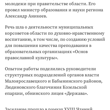
Интересное чтиво
молодежи при правительстве области. Его
Клиника года
провел министр образования и науки региона
Александр Аникеев.
Бренд года
Работодатель года
Речь шла о деятельности муниципальных
корсоветов области по духовно-нравственному
воспитанию, в том числе, по созданию условий
для повышения качества преподавания в
образовательных организациях «Основ
православной культуры».
Опытом работы поделились руководители
структурных подразделений органов власти
Малоярославецкого и Бабынинского районов,
Людиновского благочиния Козельской
епархии, обнинского лицея «Держава».
Заседание прошло в рамках XVIII Чтений