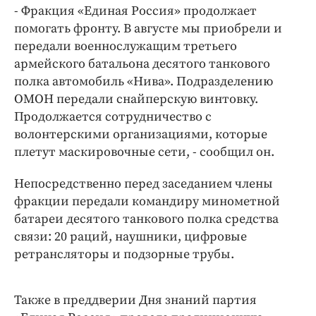
Интересное чтиво
- Фракция «Единая Россия» продолжает
Клиника года
помогать фронту. В августе мы приобрели и
передали военнослужащим третьего
Бренд года
армейского батальона десятого танкового
Работодатель года
полка автомобиль «Нива». Подразделению
ОМОН передали снайперскую винтовку.
Продолжается сотрудничество с
волонтерскими организациями, которые
плетут маскировочные сети, - сообщил он.
Непосредственно перед заседанием члены
фракции передали командиру минометной
батареи десятого танкового полка средства
связи: 20 раций, наушники, цифровые
ретрансляторы и подзорные трубы.
Также в преддверии Дня знаний партия