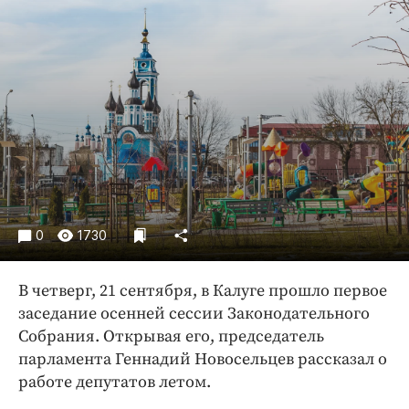
Криминал
Культура
Недвижимость и ЖКХ
Образование
Общество
Погода
Праздники
Происшествия
Спорт
0
1730
Экономика и бизнес
В четверг, 21 сентября, в Калуге прошло первое
ПРОЕКТЫ
заседание осенней сессии Законодательного
Блоги
Собрания. Открывая его, председатель
парламента Геннадий Новосельцев рассказал о
Издания
работе депутатов летом.
Медиаперсона