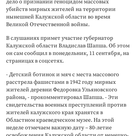
дело о признании геноцидом массовых
Интересное чтиво
убийств мирных жителей на территории
Клиника года
нынешней Калужской области во время
Бренд года
Великой Отечественной войны.
Работодатель года
В слушаниях примет участие губернатор
Калужской области Владислав Шапша. Об этом
он сам сообщил в понедельник, 11 сентября, на
страницах в соцсетях.
- Детский ботинок и мяч с места массового
расстрела фашистами в 1942 году мирных
жителей деревни Федоровка Ульяновского
района, - прокомментировал Шапша. - Эти
свидетельства военных преступлений против
жителей калужского края хранятся в
Областном краеведческом музее. На этой
неделе отмечаем важную дату – 80-летие
освобождения Калужской области от немецко-