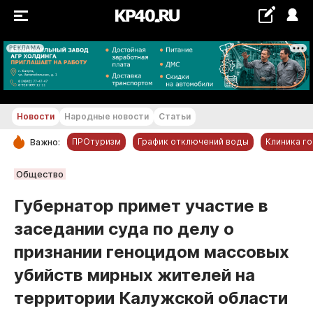
РЕКЛАМА
+19...+20 °С
Новости
Народные новости
Статьи
ПРОтуризм
График отключений воды
Клиника г
Важно:
РУБРИКИ
Общество
Обнинск
Губернатор примет участие в
Новости компаний
заседании суда по делу о
Статьи
признании геноцидом массовых
Народные новости
убийств мирных жителей на
Авто и транспорт
территории Калужской области
Благоустройство