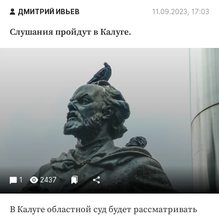
Криминал
ДМИТРИЙ ИВЬЕВ
11.09.2023, 17:03
Культура
Слушания пройдут в Калуге.
Недвижимость и ЖКХ
Образование
Общество
Погода
Праздники
Происшествия
Спорт
Экономика и бизнес
ПРОЕКТЫ
Блоги
1
2437
Издания
Медиаперсона
В Калуге областной суд будет рассматривать