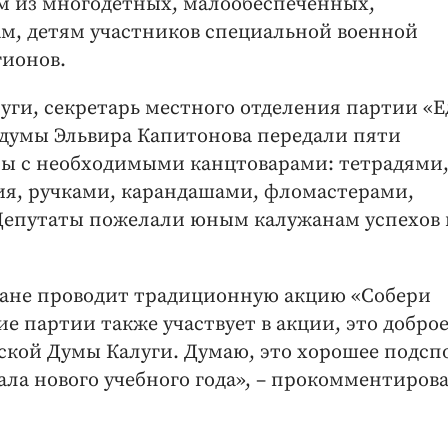
 из многодетных, малообеспеченных,
м, детям участников специальной военной
гионов.
луги, секретарь местного отделения партии «
рдумы Эльвира Капитонова передали пяти
ы с необходимыми канцтоварами: тетрадями
ия, ручками, карандашами, фломастерами,
Депутаты пожелали юным калужанам успехов 
тране проводит традиционную акцию «Собери
е партии также участвует в акции, это доброе
ской Думы Калуги. Думаю, это хорошее подсп
ла нового учебного года», – прокомментиров