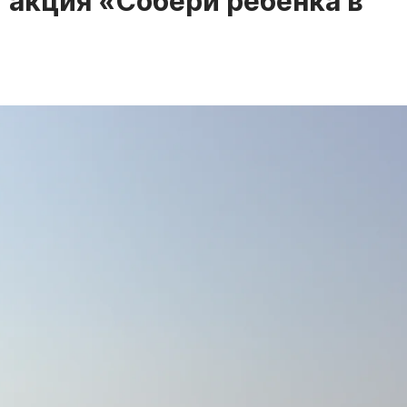
т акция «Собери ребенка в