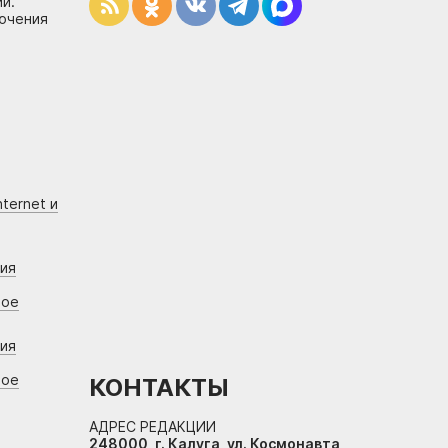
и.
лючения
ternet и
ния
вое
ния
вое
КОНТАКТЫ
АДРЕС РЕДАКЦИИ
248000, г. Калуга, ул. Космонавта