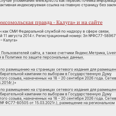
случае упоминания www.kp40.ru как первоисточника информаци
 активная индексируемая ссылка на главную страницу без зак
мсомольская правда - Калуга» и на сайте
н как СМИ Федеральной службой по надзору в сфере связи,
 11 августа 2014 г. Регистрационный номер: Эл №ФС77-58967
– Калуга»
 Пользователей сайта, а также счетчики Яндекс.Метрика, Livein
я в Политике по защите персональных данных.
г по размещению на страницах сетевого издания для размеще
збирательной кампании по выборам в Государственную Думу
го созыва, назначенных на 18 – 20 сентября 2026 года. Сете
.2014г.)
»
г по размещению на страницах сетевого издания для размеще
збирательной кампании по выборам в Государственную Думу
го созыва, назначенных на 18 – 20 сентября 2026 года. Сете
 № ФС77-80505 от 15.03.2021г.), размещение на региональном