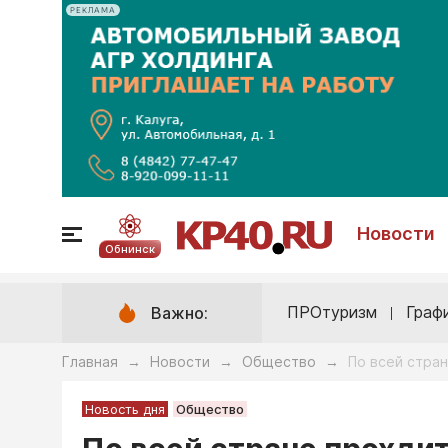
РЕКЛАМА
Новости
Обнинск
ПРОтуризм
Граф
Важно:
Главная
Новости
Общество
По всей стра
→
→
→
Новость дня
Общество