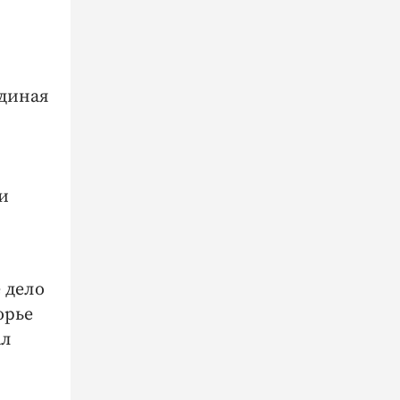
Единая
,
и
 дело
орье
ал