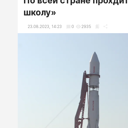
По всей стране прохди
школу»
23.08.2023, 14:23
0
2935