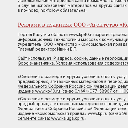
Использование материалов сайта возможно только в 
В случае использования материалов на других сайтах
в no-index, no-follow обязательна.
Реклама в изданиях ООО «Агентство «Ко
Портал Калуги и области www.kp40.ru зарегистрирова
информационных технологий и массовых коммуникаций
Учредитель: ООО «Агентство «Комсомольская правда 
Главный редактор: Ивкин В.П.
Сайт использует IP адреса, cookie, данные геолокации
Google-анатилика. Условия использования содержатс
«
Сведения о размере и других условиях оплаты услу
предвыборных, агитационных материалов в период и
Федерального Собрания Российской Федерации девято
издание www.kp40.ru (св-во Эл № ФС77-58967 от 11.08
«
Сведения о размере и других условиях оплаты услу
предвыборных, агитационных материалов в период и
Федерального Собрания Российской Федерации девято
издание «Комсомольская правда» www.kp.ru (св-во Эл
сегменте сайта: www.kaluga.kp.ru
»