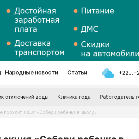
Народные новости
Статьи
+22...+
ик отключений воды
Клиника года
Работодатель г
не прохдит акция «Собери ребенка в школу»