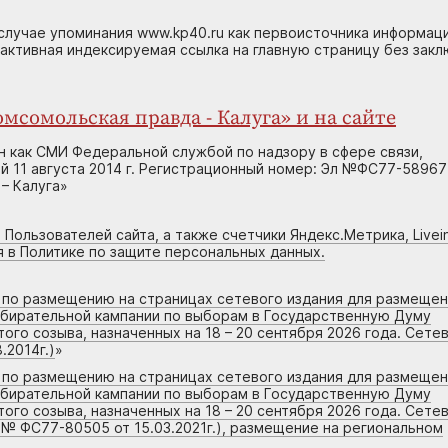
случае упоминания www.kp40.ru как первоисточника информаци
 активная индексируемая ссылка на главную страницу без зак
мсомольская правда - Калуга» и на сайте
н как СМИ Федеральной службой по надзору в сфере связи,
 11 августа 2014 г. Регистрационный номер: Эл №ФС77-58967
– Калуга»
 Пользователей сайта, а также счетчики Яндекс.Метрика, Livein
я в Политике по защите персональных данных.
г по размещению на страницах сетевого издания для размеще
збирательной кампании по выборам в Государственную Думу
го созыва, назначенных на 18 – 20 сентября 2026 года. Сете
.2014г.)
»
г по размещению на страницах сетевого издания для размеще
збирательной кампании по выборам в Государственную Думу
го созыва, назначенных на 18 – 20 сентября 2026 года. Сете
 № ФС77-80505 от 15.03.2021г.), размещение на региональном