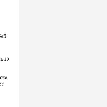
бей
а 10
даже
ос