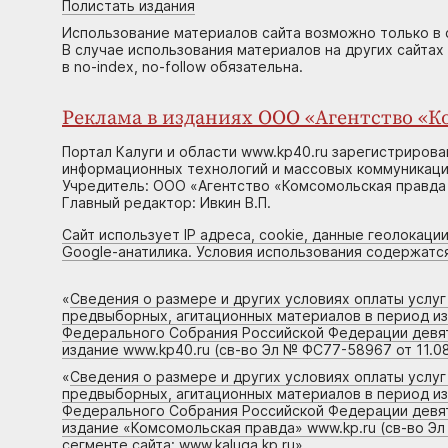
Полистать издания
Использование материалов сайта возможно только в 
В случае использования материалов на других сайтах
в no-index, no-follow обязательна.
Реклама в изданиях ООО «Агентство «Ко
Портал Калуги и области www.kp40.ru зарегистрирова
информационных технологий и массовых коммуникаций
Учредитель: ООО «Агентство «Комсомольская правда 
Главный редактор: Ивкин В.П.
Сайт использует IP адреса, cookie, данные геолокации
Google-анатилика. Условия использования содержатс
«
Сведения о размере и других условиях оплаты услу
предвыборных, агитационных материалов в период и
Федерального Собрания Российской Федерации девято
издание www.kp40.ru (св-во Эл № ФС77-58967 от 11.08
«
Сведения о размере и других условиях оплаты услу
предвыборных, агитационных материалов в период и
Федерального Собрания Российской Федерации девято
издание «Комсомольская правда» www.kp.ru (св-во Эл
сегменте сайта: www.kaluga.kp.ru
»