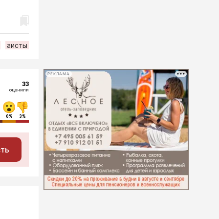
аисты
РЕКЛАМА
33
оценили
0%
3%
сть