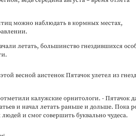
гион, ведь середина августа – время отлета
 птиц можно наблюдать в кормных местах,
равлении.
начали летать, большинство гнездившихся осо
ти.
этой весной аистенок Пятачок улетел из гнезд
, - отметили калужские орнитологи. - Пятачок 
тьев и начал летать раньше и дольше. Пока р
 людей и смог совершить буквально чудеса.
м!