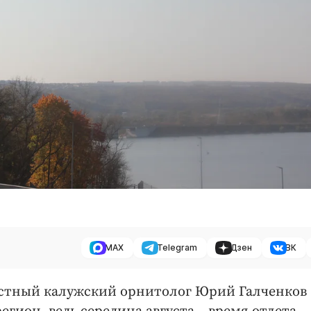
MAX
Telegram
Дзен
ВК
звестный калужский орнитолог Юрий Галченков