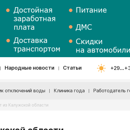
Народные новости
Статьи
+29...+
ик отключений воды
Клиника года
Работодатель г
т из Калужской области