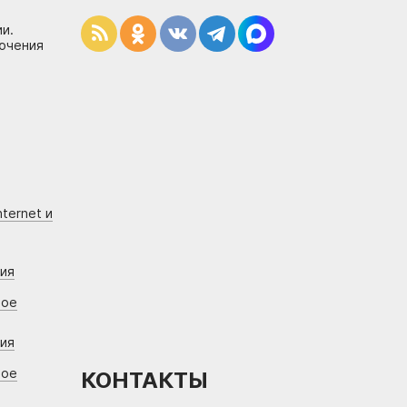
и.
лючения
ternet и
ния
вое
ния
вое
КОНТАКТЫ