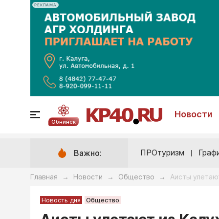
РЕКЛАМА
Новости
Обнинск
ПРОтуризм
Граф
Важно:
Главная
Новости
Общество
Аисты улетаю
→
→
→
Новость дня
Общество