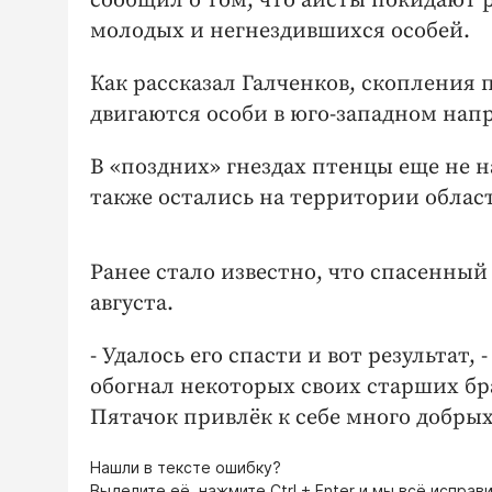
сообщил о том, что аисты покидают ре
молодых и негнездившихся особей.
Как рассказал Галченков, скопления
двигаются особи в юго-западном нап
В «поздних» гнездах птенцы еще не 
также остались на территории облас
Ранее стало известно, что спасенный 
августа.
- Удалось его спасти и вот результат
обогнал некоторых своих старших бра
Пятачок привлёк к себе много добрых
Нашли в тексте ошибку?
Выделите её, нажмите
Ctrl + Enter
и мы всё исправи