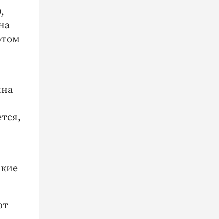
,
на
этом
яна
ется,
ские
ют