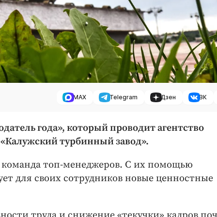
MAX
Telegram
Дзен
ВК
одатель года», который проводит агентство
 «Калужский турбинный завод».
ая команда топ-менеджеров. С их помощью
ет для своих сотрудников новые ценностные
ности труда и снижение «текучки» кадров поч