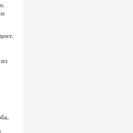
и.
ым
дент.
 из
ба.
у