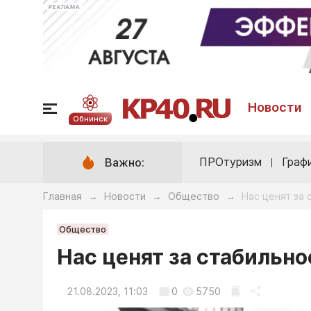
РЕКЛАМА
Новости
Обнинск
ПРОтуризм
Граф
Важно:
Главная
Новости
Общество
Нас ценят за 
→
→
→
Общество
Нас ценят за стабильно
21.08.2023, 11:03
0
5750