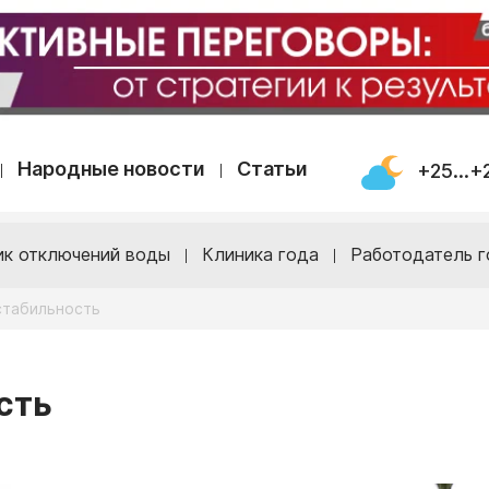
Народные новости
Статьи
+25...+
ик отключений воды
Клиника года
Работодатель г
стабильность
сть