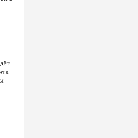
едёт
эта
лы