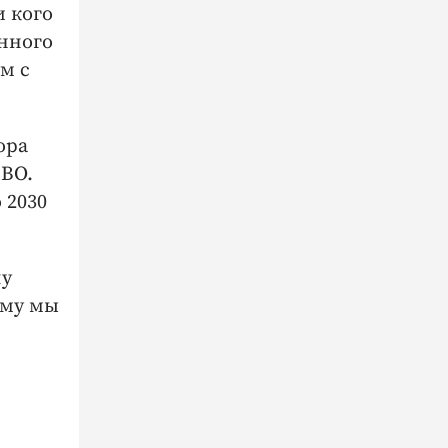
и кого
енного
м с
ора
СВО.
 2030
лу
ому мы