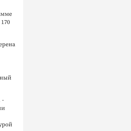
амме
 170
верена
нный
 -
ни
урой