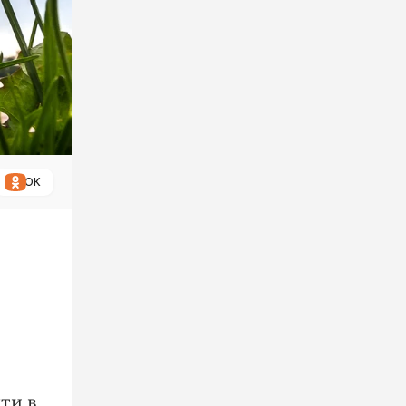
ОК
ти в