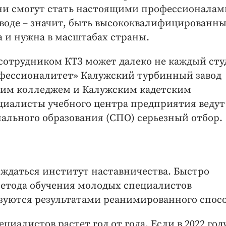
 они смогут стать настоящими профессионалам
аводе – значит, быть высококвалифицированн
а и нужна в масштабах страны.
 сотрудником КТЗ может далеко не каждый сту
офессионалитет» Калужский турбинный завод
ким колледжем и Калужским кадетским
алисты учебного центра предприятия ведут
ального образования (СПО) серьезный отбор.
ождаться институт наставничества. Быстро
метода обучения молодых специалистов
зуются результатами реанимированного спосо
циалистов растет год от года. Если в 2022 год