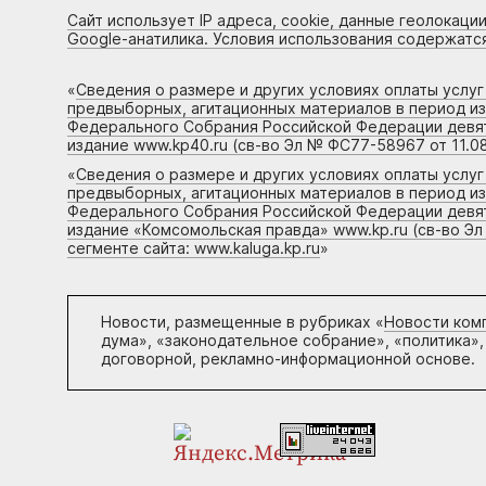
Сайт использует IP адреса, cookie, данные геолокации
Google-анатилика. Условия использования содержатс
«
Сведения о размере и других условиях оплаты услу
предвыборных, агитационных материалов в период и
Федерального Собрания Российской Федерации девято
издание www.kp40.ru (св-во Эл № ФС77-58967 от 11.08
«
Сведения о размере и других условиях оплаты услу
предвыборных, агитационных материалов в период и
Федерального Собрания Российской Федерации девято
издание «Комсомольская правда» www.kp.ru (св-во Эл
сегменте сайта: www.kaluga.kp.ru
»
Новости, размещенные в рубриках «
Новости ком
дума», «законодательное собрание», «политика»,
договорной, рекламно-информационной основе.