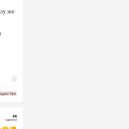
зу же
и
бщество
34
оценили