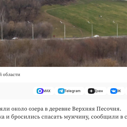
й области
MAX
Telegram
Дзен
ВК
яли около озера в деревне Верхняя Песочня.
а и бросились спасать мужчину, сообщили в с