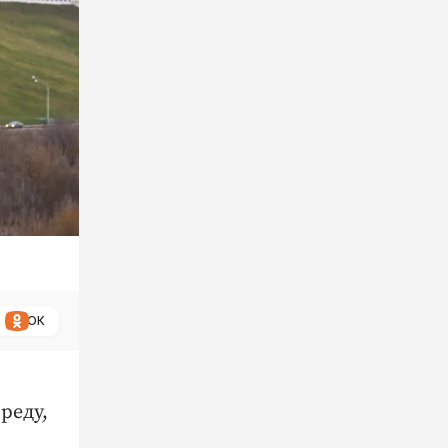
ОК
реду,