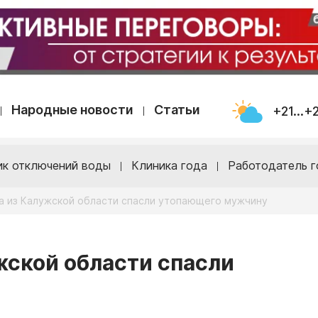
Народные новости
Статьи
+21...+
ик отключений воды
Клиника года
Работодатель г
а из Калужской области спасли утопающего мужчину
жской области спасли