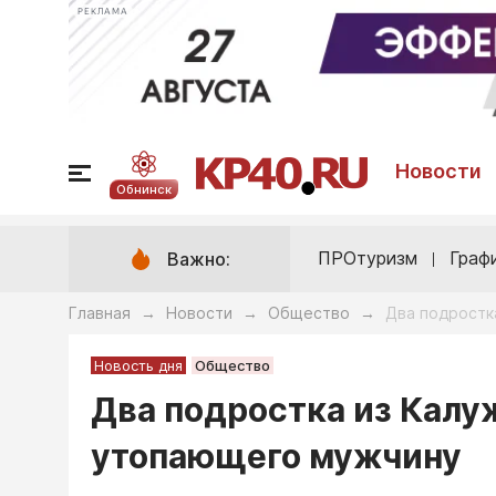
РЕКЛАМА
Новости
Обнинск
ПРОтуризм
Граф
Важно:
Главная
Новости
Общество
Два подростк
→
→
→
Новость дня
Общество
Два подростка из Калу
утопающего мужчину