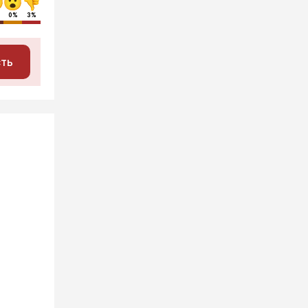
0%
3%
сть