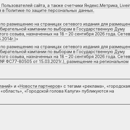
 Пользователей сайта, а также счетчики Яндекс.Метрика, Livein
я в Политике по защите персональных данных.
г по размещению на страницах сетевого издания для размеще
збирательной кампании по выборам в Государственную Думу
го созыва, назначенных на 18 – 20 сентября 2026 года. Сете
.2014г.)
»
г по размещению на страницах сетевого издания для размеще
збирательной кампании по выборам в Государственную Думу
го созыва, назначенных на 18 – 20 сентября 2026 года. Сете
 № ФС77-80505 от 15.03.2021г.), размещение на региональном
паний
» и «
Новости партнеров
» с тегами «реклама», «городская
 «область», «Городской голова Калуги» публикуются на