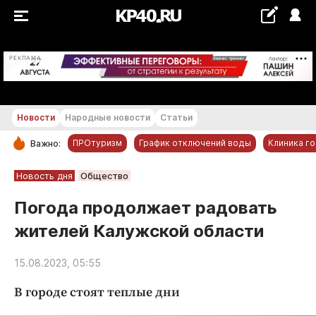
+29...+30 °С
РЕКЛАМА
Новости
Народные новости
Статьи
ПРОтуризм
График отключений воды
Клиника г
Важно:
РУБРИКИ
Новость дня
Общество
Обнинск
Погода продолжает радовать
Новости компаний
жителей Калужской области
Статьи
Народные новости
15.08.2023, 05:55
Авто и транспорт
В городе стоят теплые дни
Благоустройство