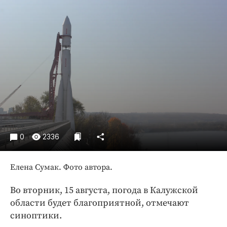
Криминал
Культура
Недвижимость и ЖКХ
Образование
Общество
Погода
Праздники
Происшествия
Спорт
0
2336
Экономика и бизнес
ПРОЕКТЫ
Елена Сумак. Фото автора.
Блоги
Во вторник, 15 августа, погода в Калужской
Издания
области будет благоприятной, отмечают
Медиаперсона
синоптики.