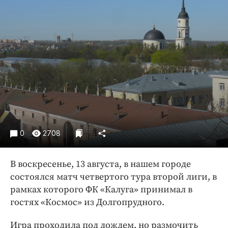
Криминал
Культура
Недвижимость и ЖКХ
Образование
Общество
Погода
Праздники
Происшествия
Спорт
0
2708
Экономика и бизнес
В воскресенье, 13 августа, в нашем городе
ПРОЕКТЫ
состоялся матч четвертого тура второй лиги, в
Блоги
рамках которого ФК «Калуга» принимал в
Издания
гостях «Космос» из Долгопрудного.
Медиаперсона
Игра проходила под дождем, но размочить