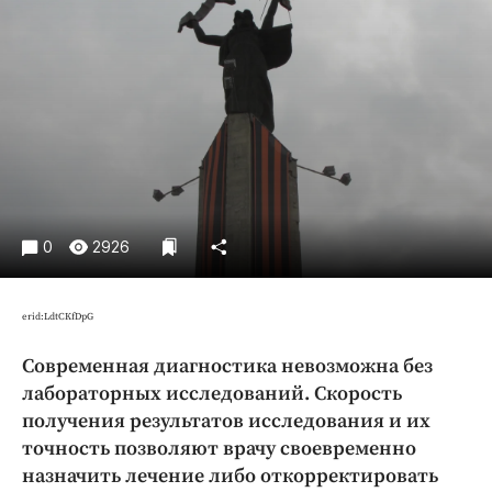
Криминал
Культура
Недвижимость и ЖКХ
Образование
Общество
Погода
Праздники
Происшествия
0
2926
Спорт
Экономика и бизнес
erid:LdtCKfDpG
ПРОЕКТЫ
Современная диагностика невозможна без
лабораторных исследований. Скорость
Блоги
получения результатов исследования и их
Издания
точность позволяют врачу своевременно
Медиаперсона
назначить лечение либо откорректировать