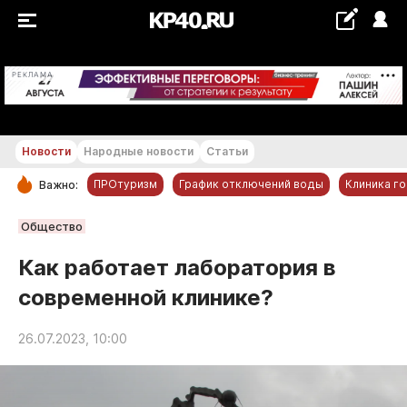
+21...+22 °С
РЕКЛАМА
Новости
Народные новости
Статьи
ПРОтуризм
График отключений воды
Клиника г
Важно:
РУБРИКИ
Общество
Обнинск
Как работает лаборатория в
Новости компаний
современной клинике?
Статьи
Народные новости
26.07.2023, 10:00
Авто и транспорт
Благоустройство