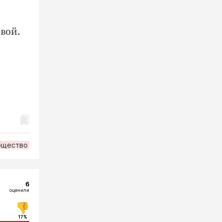
ивой.
бщество
6
оценили
17%