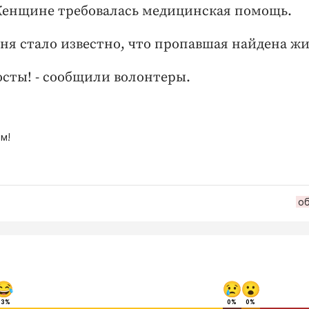
 Женщине требовалась медицинская помощь.
 дня стало известно, что пропавшая найдена ж
посты! - сообщили волонтеры.
м!
о
83%
0%
0%