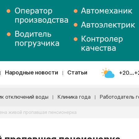
Народные новости
Статьи
+20...+
ик отключений воды
Клиника года
Работодатель г
дена живой пропавшая пенсионерка