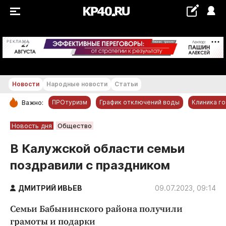
+29...+30 °С
РЕКЛАМА
Новости
Народные новости
Статьи
ПРОтуризм
График отключений воды
Клиника г
Важно:
РУБРИКИ
Новость дня
Общество
Обнинск
В Калужской области семьи
Новости компаний
поздравили с праздником
Статьи
Народные новости
ДМИТРИЙ ИВЬЕВ
09.07.2023, 09:14
Авто и транспорт
Семьи Бабынинского района получили
Благоустройство
грамоты и подарки