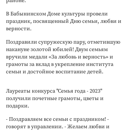
районе.
Интересное чтиво
Клиника года
В Бабынинском Доме культуры провели
Бренд года
праздник, посвященный Дню семьи, любви и
верности.
Работодатель года
Поздравили супружескую пару, отметившую
накануне золотой юбилей! Двум семьям
вручили медали «За любовь и верность» и
грамоты за вклад в укрепление института
семьи и достойное воспитание детей.
Лауреаты конкурса "Семья года - 2023"
получили почетные грамоты, цветы и
подарки.
- Поздравляем все семьи с праздником! -
говорят в управлении. - Желаем любви и