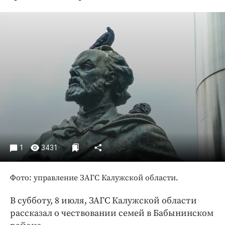
Криминал
Культура
Недвижимость и ЖКХ
Образование
Общество
Погода
Праздники
Происшествия
Спорт
Экономика и бизнес
1
3431
ПРОЕКТЫ
Фото: управление ЗАГС Калужской области.
Блоги
Издания
В субботу, 8 июля, ЗАГС Калужской области
рассказал о чествовании семей в Бабынинском
Медиаперсона