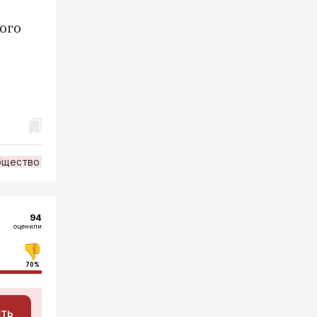
ого
бщество
94
оценили
70%
сть