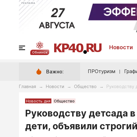
РЕКЛАМА
Новости
Обнинск
ПРОтуризм
Граф
Важно:
Главная
Новости
Общество
Руководству д
→
→
→
Новость дня
Общество
Руководству детсада в 
дети, объявили строги