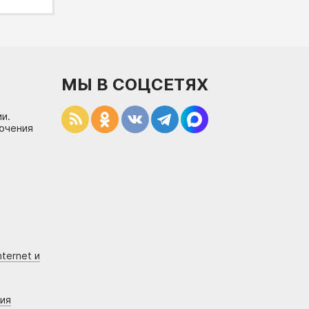
МЫ В СОЦСЕТЯХ
и.
лючения
ternet и
ния