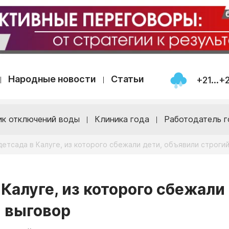
Народные новости
Статьи
+21...+
ик отключений воды
Клиника года
Работодатель г
етсада в Калуге, из которого сбежали дети, объявили строги
Калуге, из которого сбежали
й выговор