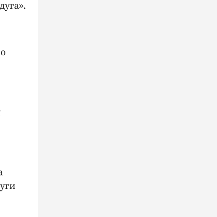
дуга».
 о
и
а
луги