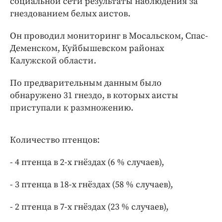
социальной сети результаты наблюдения за
Интересное чтиво
гнездованием белых аистов.
Клиника года
Бренд года
Он проводил мониторинг в Мосальском, Спас-
Работодатель года
Деменском, Куйбышевском районах
Калужской области.
По предварительным данным было
обнаружено 31 гнездо, в которых аисты
приступали к размножению.
Количество птенцов:
- 4 птенца в 2-х гнёздах (6 % случаев),
- 3 птенца в 18-х гнёздах (58 % случаев),
- 2 птенца в 7-х гнёздах (23 % случаев),