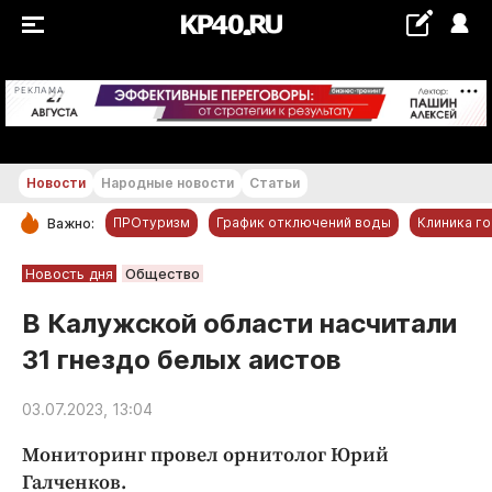
+21...+22 °С
РЕКЛАМА
Новости
Народные новости
Статьи
ПРОтуризм
График отключений воды
Клиника г
Важно:
РУБРИКИ
Новость дня
Общество
Обнинск
В Калужской области насчитали
Новости компаний
31 гнездо белых аистов
Статьи
Народные новости
03.07.2023, 13:04
Авто и транспорт
Мониторинг провел орнитолог Юрий
Благоустройство
Галченков.