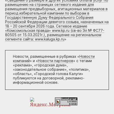
«
Сведения о размере и других условиях оплаты услуг по
размещению на страницах сетевого издания для
размещения предвыборных, агитационных материалов в
период избирательной кампании по выборам в
Государственную Думу Федерального Собрания
Российской Федерации девятого созыва, назначенных на
18 – 20 сентября 2026 года. Сетевое издание
«Комсомольская правда» www.kp.ru (св-во Эл № ФС77-
80505 от 15.03.2021г.), размещение на региональном
сегменте сайта: www.kaluga.kp.ru
»
Новости, размещенные в рубриках «
Новости
компаний
» и «
Новости партнеров
» с тегами
«реклама», «городская дума»,
«законодательное собрание», «политика»,
«область», «Городской голова Калуги»
публикуются на договорной, рекламно-
информационной основе.