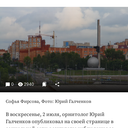
Криминал
Культура
Недвижимость и ЖКХ
Образование
Общество
Погода
Праздники
Происшествия
Спорт
Экономика и бизнес
0
2940
ПРОЕКТЫ
Софья Фирсова, Фото: Юрий Галченков
Блоги
Издания
В воскресенье, 2 июля, орнитолог Юрий
Медиаперсона
Галченков опубликовал на своей странице в