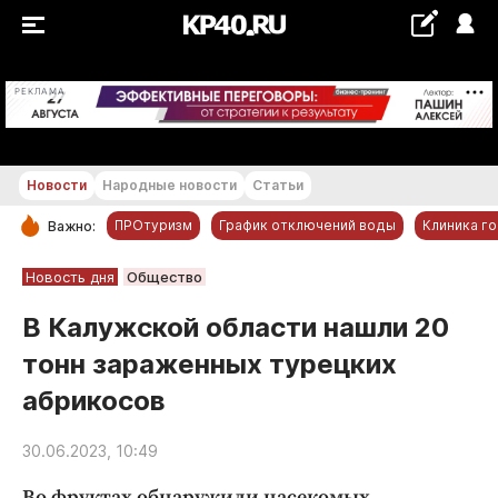
+16...+17 °С
РЕКЛАМА
Новости
Народные новости
Статьи
ПРОтуризм
График отключений воды
Клиника г
Важно:
РУБРИКИ
Новость дня
Общество
Обнинск
В Калужской области нашли 20
Новости компаний
тонн зараженных турецких
Статьи
абрикосов
Народные новости
Авто и транспорт
30.06.2023, 10:49
Благоустройство
Во фруктах обнаружили насекомых.