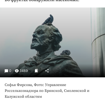
Криминал
Культура
Недвижимость и ЖКХ
Образование
Общество
Погода
Праздники
Происшествия
Спорт
Экономика и бизнес
0
3489
ПРОЕКТЫ
Софья Фирсова, Фото: Управление
Блоги
Россельхознадзора по Брянской, Смоленской и
Издания
Калужской областям
Медиаперсона