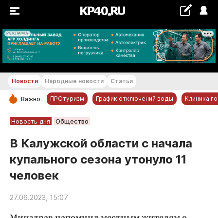
РЕКЛАМА
+17...+18 °С
Новости
Народные новости
Статьи
ПРОтуризм
График отключений воды
Клиника г
Важно:
РУБРИКИ
Новость дня
Общество
Обнинск
В Калужской области с начала
Новости компаний
купального сезона утонуло 11
Статьи
человек
Народные новости
Авто и транспорт
27.06.2023, 15:07
Благоустройство
Минздрав напомнил местным жителям о