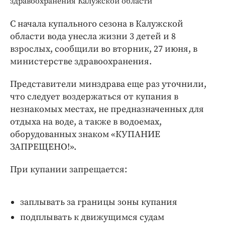
здравоохранения Калужской области
Интересное чтиво
Клиника года
С начала купального сезона в Калужской
Бренд года
области вода унесла жизни 3 детей и 8
Работодатель года
взрослых, сообщили во вторник, 27 июня, в
министерстве здравоохранения.
Представители минздрава еще раз уточнили,
что следует воздержаться от купания в
незнакомых местах, не предназначенных для
отдыха на воде, а также в водоемах,
оборудованных знаком «КУПАНИЕ
ЗАПРЕЩЕНО!».
При купании запрещается:
заплывать за границы зоны купания
подплывать к движущимся судам