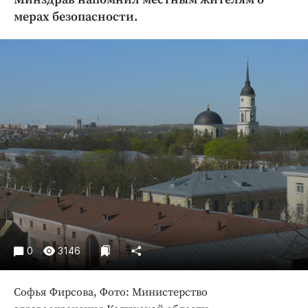
Криминал
мерах безопасности.
Культура
Недвижимость и ЖКХ
Образование
Общество
Погода
Праздники
Происшествия
Спорт
Экономика и бизнес
ПРОЕКТЫ
Блоги
0
3146
Издания
Медиаперсона
Софья Фирсова, Фото: Министерство