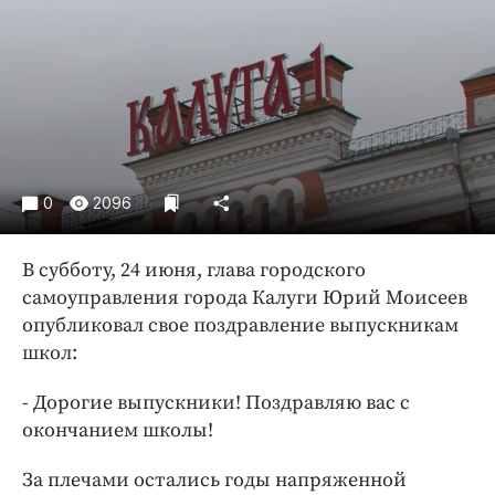
Криминал
Культура
Недвижимость и ЖКХ
Образование
Общество
Погода
0
2096
Праздники
Происшествия
В субботу, 24 июня, глава городского
Спорт
самоуправления города Калуги Юрий Моисеев
Экономика и бизнес
опубликовал свое поздравление выпускникам
школ:
ПРОЕКТЫ
Блоги
- Дорогие выпускники! Поздравляю вас с
окончанием школы!
Издания
Медиаперсона
За плечами остались годы напряженной