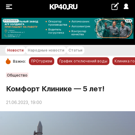
РЕКЛАМА
+28...+29 °С
Новости
Народные новости
Статьи
ПРОтуризм
График отключений воды
Клиника г
Важно:
РУБРИКИ
Общество
Обнинск
Комфорт Клинике — 5 лет!
Новости компаний
21.06.2023, 19:00
Статьи
Народные новости
Авто и транспорт
Благоустройство