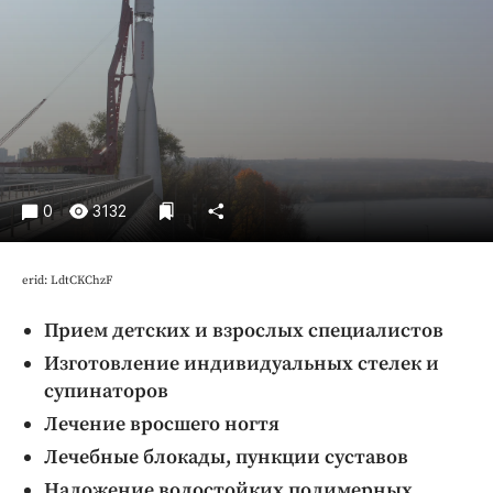
Криминал
Культура
Недвижимость и ЖКХ
Образование
Общество
Погода
0
3132
Праздники
Происшествия
Спорт
erid: LdtCKChzF
Экономика и бизнес
Прием детских и взрослых специалистов
ПРОЕКТЫ
Изготовление индивидуальных стелек и
супинаторов
Блоги
Лечение вросшего ногтя
Издания
Лечебные блокады, пункции суставов
Медиаперсона
Наложение водостойких полимерных