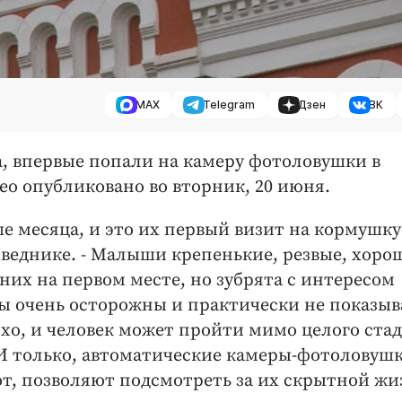
MAX
Telegram
Дзен
ВК
а, впервые попали на камеру фотоловушки в
ео опубликовано во вторник, 20 июня.
ше месяца, и это их первый визит на кормушку
оведнике. - Малыши крепенькие, резвые, хоро
них на первом месте, но зубрята с интересом
бры очень осторожны и практически не показы
тихо, и человек может пройти мимо целого стад
м. И только, автоматические камеры-фотоловушк
, позволяют подсмотреть за их скрытной жи