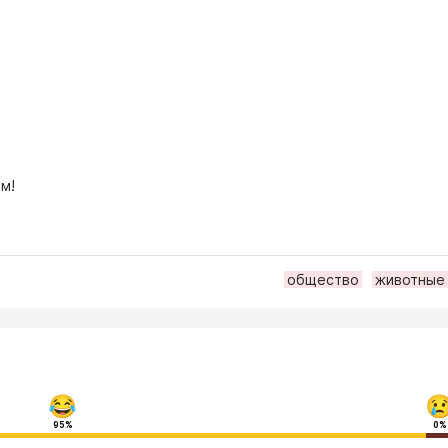
м!
общество
животные
95%
0%