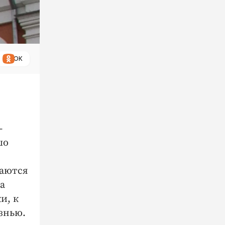
ОК
-
шо
ваются
а
и, к
знью.