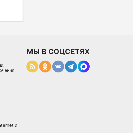
МЫ В СОЦСЕТЯХ
и.
лючения
ternet и