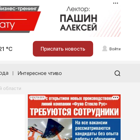
21 °С
Прислать новость
Войти
ода
Интересное чтиво
й области
РЕКЛАМА