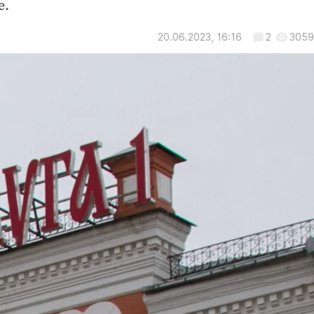
е.
20.06.2023, 16:16
2
3059