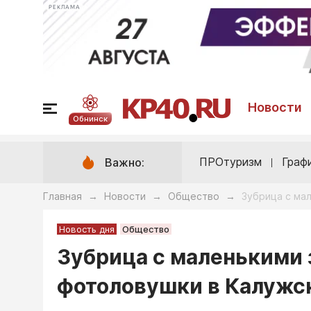
РЕКЛАМА
Новости
Обнинск
ПРОтуризм
Граф
Важно:
Главная
Новости
Общество
Зубрица с ма
→
→
→
Новость дня
Общество
Зубрица с маленькими 
фотоловушки в Калужс