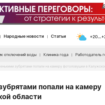
Народные новости
Статьи
+20...+
ик отключений воды
Клиника года
Работодатель г
ленькими зубрятами попали на камеру фотоловушки в Калужско
зубрятами попали на камеру
кой области