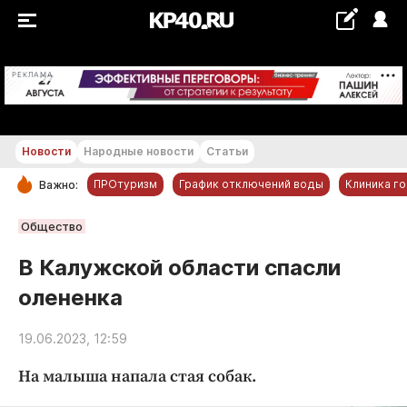
+23...+24 °С
РЕКЛАМА
Новости
Народные новости
Статьи
ПРОтуризм
График отключений воды
Клиника г
Важно:
РУБРИКИ
Общество
Обнинск
В Калужской области спасли
Новости компаний
олененка
Статьи
Народные новости
19.06.2023, 12:59
Авто и транспорт
На малыша напала стая собак.
Благоустройство