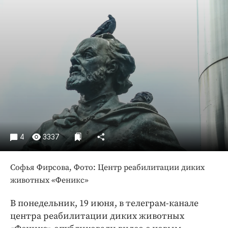
Криминал
Культура
Недвижимость и ЖКХ
Образование
Общество
Погода
Праздники
Происшествия
Спорт
4
3337
Экономика и бизнес
ПРОЕКТЫ
Софья Фирсова, Фото: Центр реабилитации диких
животных «Феникс»
Блоги
Издания
В понедельник, 19 июня, в телеграм-канале
центра реабилитации диких животных
Медиаперсона