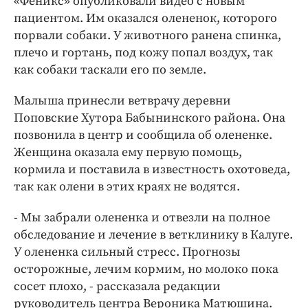
«Феникс» опубликовали видео с новым
Интересное чтиво
пациентом. Им оказался олененок, которого
Клиника года
порвали собаки. У животного ранена спинка,
Бренд года
плечо и гортань, под кожу попал воздух, так
Работодатель года
как собаки таскали его по земле.
Малыша принесли ветврачу деревни
Поповские Хутора Бабынинского района. Она
позвонила в центр и сообщила об олененке.
Женщина оказала ему первую помощь,
кормила и поставила в известность охотоведа,
так как олени в этих краях не водятся.
- Мы забрали олененка и отвезли на полное
обследование и лечение в ветклинику в Калуге.
У олененка сильный стресс. Прогнозы
осторожные, лечим кормим, но молоко пока
сосет плохо, - рассказала редакции
руководитель центра Вероника Матюшина.