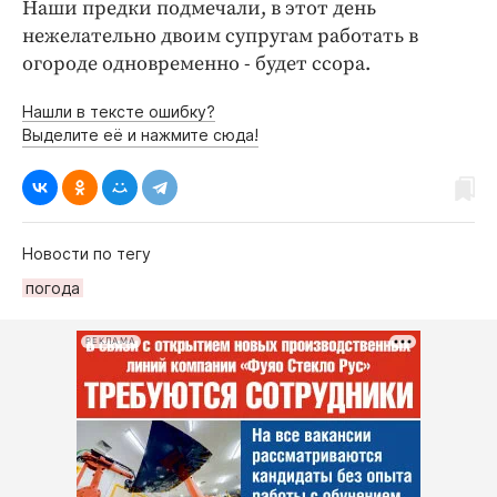
Интересное чтиво
Наши предки подмечали, в этот день
нежелательно двоим супругам работать в
Клиника года
огороде одновременно - будет ссора.
Бренд года
Работодатель года
Нашли в тексте ошибку?
Выделите её и нажмите сюда!
Новости по тегу
погода
РЕКЛАМА