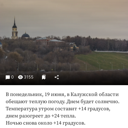
Криминал
Культура
Недвижимость и ЖКХ
Образование
Общество
Погода
Праздники
Происшествия
Спорт
0
3155
Экономика и бизнес
ПРОЕКТЫ
В понедельник, 19 июня, в Калужской области
обещают теплую погоду. Днем будет солнечно.
Блоги
Температура утром составит +14 градусов,
Издания
днем разогреет до +24 тепла.
Медиаперсона
Ночью снова около +14 градусов.