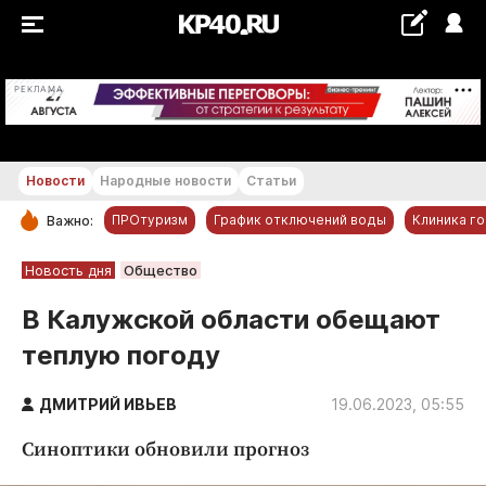
+21...+22 °С
РЕКЛАМА
Новости
Народные новости
Статьи
ПРОтуризм
График отключений воды
Клиника г
Важно:
РУБРИКИ
Новость дня
Общество
Обнинск
В Калужской области обещают
Новости компаний
теплую погоду
Статьи
Народные новости
ДМИТРИЙ ИВЬЕВ
19.06.2023, 05:55
Авто и транспорт
Синоптики обновили прогноз
Благоустройство