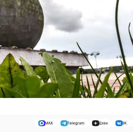
MAX
Telegram
Дзен
ВК