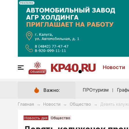
РЕКЛАМА
Новости
Обнинск
ПРОтуризм
Граф
Важно:
Главная
Новости
Общество
Девять калуж
→
→
→
Новость дня
Общество