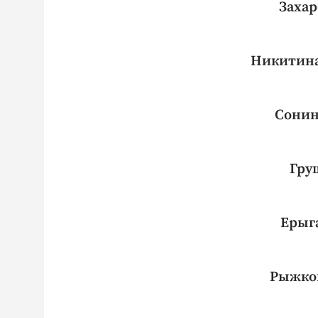
Захар
Никитина
Сонина
Гру
Ерыга
Рыжков