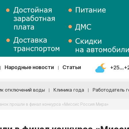
Народные новости
Статьи
+25...+
ик отключений воды
Клиника года
Работодатель г
анок прошли в финал конкурса «Миссис Россия Мира»