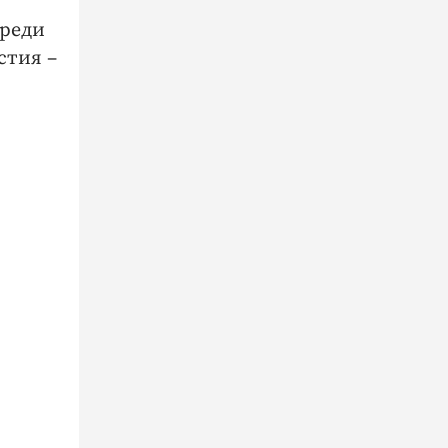
среди
стия –