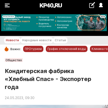
РЕКЛАМА
+18...+19 °С
Новости
Народные новости
Статьи
ПРОтуризм
График отключений воды
Клиника г
Важно:
РУБРИКИ
Общество
Обнинск
Кондитерская фабрика
Новости компаний
«Хлебный Спас» - Экспортер
Статьи
года
Народные новости
Авто и транспорт
24.05.2023, 09:30
Благоустройство