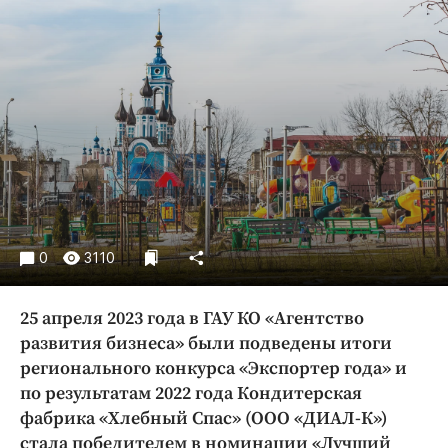
Криминал
Культура
Недвижимость и ЖКХ
Образование
Общество
Погода
Праздники
Происшествия
Спорт
0
3110
Экономика и бизнес
25 апреля 2023 года в ГАУ КО «Агентство
ПРОЕКТЫ
развития бизнеса» были подведены итоги
Блоги
регионального конкурса «Экспортер года» и
по результатам 2022 года Кондитерская
Издания
фабрика «Хлебный Спас» (ООО «ДИАЛ-К»)
Медиаперсона
стала победителем в номинации «Лучший