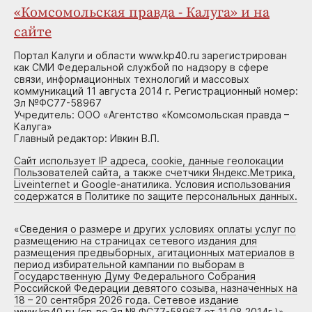
«Комсомольская правда - Калуга» и на
сайте
Портал Калуги и области www.kp40.ru зарегистрирован
как СМИ Федеральной службой по надзору в сфере
связи, информационных технологий и массовых
коммуникаций 11 августа 2014 г. Регистрационный номер:
Эл №ФС77-58967
Учредитель: ООО «Агентство «Комсомольская правда –
Калуга»
Главный редактор: Ивкин В.П.
Сайт использует IP адреса, cookie, данные геолокации
Пользователей сайта, а также счетчики Яндекс.Метрика,
Liveinternet и Google-анатилика. Условия использования
содержатся в Политике по защите персональных данных.
«
Сведения о размере и других условиях оплаты услуг по
размещению на страницах сетевого издания для
размещения предвыборных, агитационных материалов в
период избирательной кампании по выборам в
Государственную Думу Федерального Собрания
Российской Федерации девятого созыва, назначенных на
18 – 20 сентября 2026 года. Сетевое издание
www.kp40.ru (св-во Эл № ФС77-58967 от 11.08.2014г.)
»