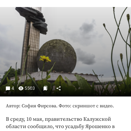
Криминал
Культура
Недвижимость и ЖКХ
Образование
Общество
Погода
Праздники
Происшествия
Спорт
Экономика и бизнес
4
5503
ПРОЕКТЫ
Автор: София Фирсова. Фото: скриншот с видео.
Блоги
Издания
В среду, 10 мая, правительство Калужской
Медиаперсона
области сообщило, что усадьбу Ярошенко в