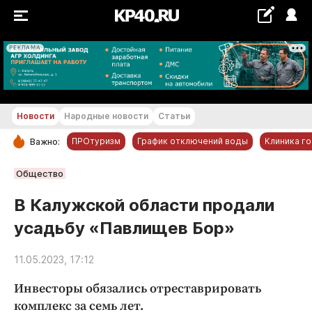
РЕКЛАМА
+18...+19 °С
Новости
Народные новости
Статьи
ПРОтуризм
График отключений воды
Клиника г
Важно:
РУБРИКИ
Общество
Обнинск
В Калужской области продали
Новости компаний
усадьбу «Павлищев Бор»
Статьи
Народные новости
11.05.2023, 17:12
Авто и транспорт
Инвесторы обязались отреставрировать
Благоустройство
комплекс за семь лет.