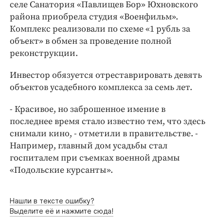
Интересное чтиво
селе Санатория «Павлищев Бор» Юхновского
района приобрела студия «Военфильм».
Клиника года
Комплекс реализовали по схеме «1 рубль за
Бренд года
объект» в обмен за проведение полной
Работодатель года
реконструкции.
Инвестор обязуется отреставрировать девять
объектов усадебного комплекса за семь лет.
- Красивое, но заброшенное имение в
последнее время стало известно тем, что здесь
снимали кино, - отметили в правительстве. -
Например, главный дом усадьбы стал
госпиталем при съемках военной драмы
«Подольские курсанты».
Нашли в тексте ошибку?
Выделите её и нажмите сюда!