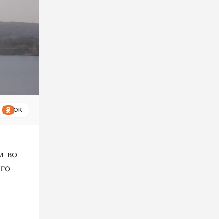
ОК
м во
ого