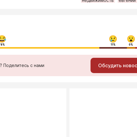
недвижимость
евгений
78%
11%
0%
Обсудить ново
ь? Поделитесь с нами