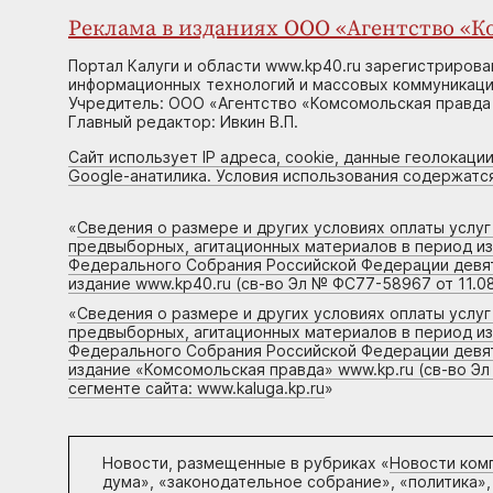
Реклама в изданиях ООО «Агентство «Ко
Портал Калуги и области www.kp40.ru зарегистрирова
информационных технологий и массовых коммуникаций
Учредитель: ООО «Агентство «Комсомольская правда 
Главный редактор: Ивкин В.П.
Сайт использует IP адреса, cookie, данные геолокации
Google-анатилика. Условия использования содержатс
«
Сведения о размере и других условиях оплаты услу
предвыборных, агитационных материалов в период и
Федерального Собрания Российской Федерации девято
издание www.kp40.ru (св-во Эл № ФС77-58967 от 11.08
«
Сведения о размере и других условиях оплаты услу
предвыборных, агитационных материалов в период и
Федерального Собрания Российской Федерации девято
издание «Комсомольская правда» www.kp.ru (св-во Эл
сегменте сайта: www.kaluga.kp.ru
»
Новости, размещенные в рубриках «
Новости ком
дума», «законодательное собрание», «политика»,