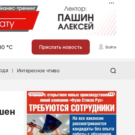
30 °С
Прислать новость
Войти
ода
Интересное чтиво
РЕКЛАМА
шен