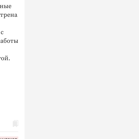
ьные
отрена
 с
работы
гой.