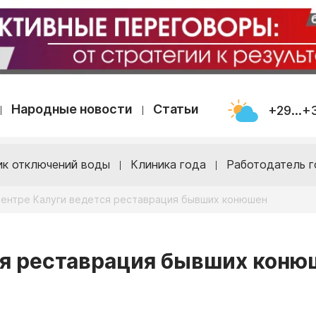
Народные новости
Статьи
+29...+
ик отключений воды
Клиника года
Работодатель г
центре Калуги ведется реставрация бывших конюшен
ся реставрация бывших коню