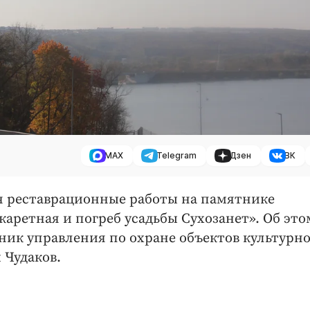
MAX
Telegram
Дзен
ВК
ся реставрационные работы на памятнике
аретная и погреб усадьбы Сухозанет». Об это
ник управления по охране объектов культурн
 Чудаков.