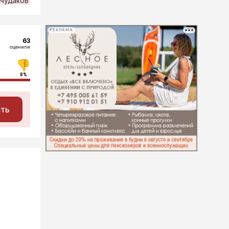
 чудаков
РЕКЛАМА
63
оценили
8%
сть