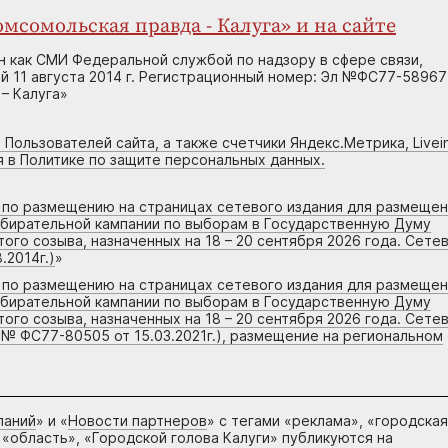
мсомольская правда - Калуга» и на сайте
н как СМИ Федеральной службой по надзору в сфере связи,
 11 августа 2014 г. Регистрационный номер: Эл №ФС77-58967
– Калуга»
 Пользователей сайта, а также счетчики Яндекс.Метрика, Livein
я в Политике по защите персональных данных.
г по размещению на страницах сетевого издания для размеще
збирательной кампании по выборам в Государственную Думу
го созыва, назначенных на 18 – 20 сентября 2026 года. Сете
.2014г.)
»
г по размещению на страницах сетевого издания для размеще
збирательной кампании по выборам в Государственную Думу
го созыва, назначенных на 18 – 20 сентября 2026 года. Сете
 № ФС77-80505 от 15.03.2021г.), размещение на региональном
паний
» и «
Новости партнеров
» с тегами «реклама», «городская
 «область», «Городской голова Калуги» публикуются на