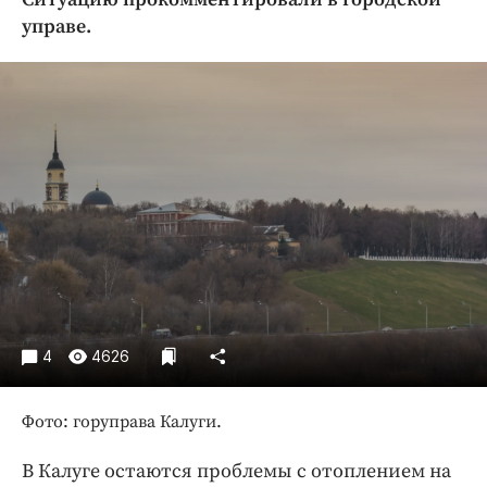
Криминал
управе.
Культура
Недвижимость и ЖКХ
Образование
Общество
Погода
Праздники
Происшествия
Спорт
Экономика и бизнес
ПРОЕКТЫ
4
4626
Блоги
Фото: горуправа Калуги.
Издания
Медиаперсона
В Калуге остаются проблемы с отоплением на