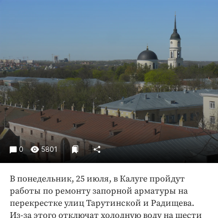
Криминал
Культура
Недвижимость и ЖКХ
Образование
Общество
Погода
Праздники
Происшествия
Спорт
Экономика и бизнес
0
5801
ПРОЕКТЫ
Блоги
В понедельник, 25 июля, в Калуге пройдут
работы по ремонту запорной арматуры на
Издания
перекрестке улиц Тарутинской и Радищева.
Медиаперсона
Из-за этого отключат холодную воду на шести