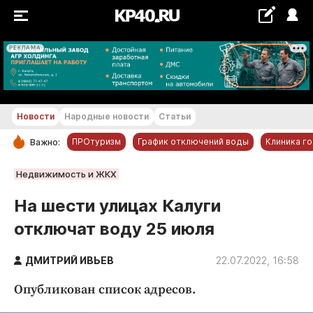
РЕКЛАМА
+26...+27 °С
Новости
Народные новости
Статьи
ПРОтуризм
График отключений воды
Клиника г
Важно:
РУБРИКИ
Недвижимость и ЖКХ
Обнинск
На шести улицах Калуги
Новости компаний
отключат воду 25 июля
Статьи
Народные новости
ДМИТРИЙ ИВЬЕВ
22.07.2022, 16:58
Авто и транспорт
Опубликован список адресов.
Благоустройство