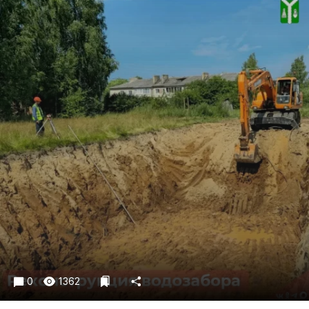
Криминал
Культура
Недвижимость и ЖКХ
Образование
Общество
Погода
Праздники
Происшествия
Спорт
Экономика и бизнес
ПРОЕКТЫ
Блоги
Издания
0
1362
Медиаперсона