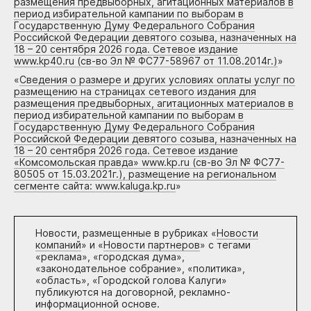
размещения предвыборных, агитационных материалов в
период избирательной кампании по выборам в
Государственную Думу Федерального Собрания
Российской Федерации девятого созыва, назначенных на
18 – 20 сентября 2026 года. Сетевое издание
www.kp40.ru (св-во Эл № ФС77-58967 от 11.08.2014г.)
»
«
Сведения о размере и других условиях оплаты услуг по
размещению на страницах сетевого издания для
размещения предвыборных, агитационных материалов в
период избирательной кампании по выборам в
Государственную Думу Федерального Собрания
Российской Федерации девятого созыва, назначенных на
18 – 20 сентября 2026 года. Сетевое издание
«Комсомольская правда» www.kp.ru (св-во Эл № ФС77-
80505 от 15.03.2021г.), размещение на региональном
сегменте сайта: www.kaluga.kp.ru
»
Новости, размещенные в рубриках «
Новости
компаний
» и «
Новости партнеров
» с тегами
«реклама», «городская дума»,
«законодательное собрание», «политика»,
«область», «Городской голова Калуги»
публикуются на договорной, рекламно-
информационной основе.