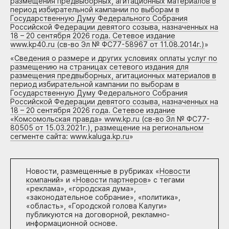
размещения предвыборных, агитационных материалов в
период избирательной кампании по выборам в
Государственную Думу Федерального Собрания
Российской Федерации девятого созыва, назначенных на
18 – 20 сентября 2026 года. Сетевое издание
www.kp40.ru (св-во Эл № ФС77-58967 от 11.08.2014г.)
»
«
Сведения о размере и других условиях оплаты услуг по
размещению на страницах сетевого издания для
размещения предвыборных, агитационных материалов в
период избирательной кампании по выборам в
Государственную Думу Федерального Собрания
Российской Федерации девятого созыва, назначенных на
18 – 20 сентября 2026 года. Сетевое издание
«Комсомольская правда» www.kp.ru (св-во Эл № ФС77-
80505 от 15.03.2021г.), размещение на региональном
сегменте сайта: www.kaluga.kp.ru
»
Новости, размещенные в рубриках «
Новости
компаний
» и «
Новости партнеров
» с тегами
«реклама», «городская дума»,
«законодательное собрание», «политика»,
«область», «Городской голова Калуги»
публикуются на договорной, рекламно-
информационной основе.