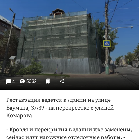
Криминал
Культура
Недвижимость и ЖКХ
Образование
Общество
Погода
Праздники
Происшествия
Спорт
4
5032
Экономика и бизнес
Реставрация ведется в здании на улице
ПРОЕКТЫ
Баумана, 37/39 - на перекрестке с улицей
Блоги
Комарова.
Издания
- Кровля и перекрытия в здании уже заменены,
Медиаперсона
сейчас идут наружные отделочные работы, -