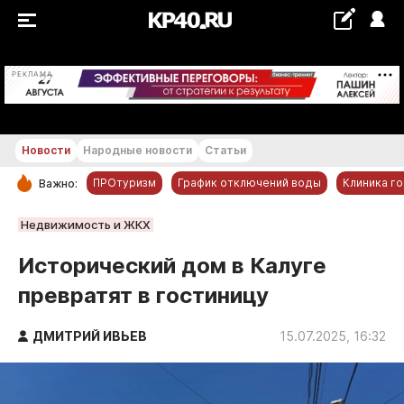
+16...+17 °С
РЕКЛАМА
Новости
Народные новости
Статьи
ПРОтуризм
График отключений воды
Клиника г
Важно:
РУБРИКИ
Недвижимость и ЖКХ
Обнинск
Исторический дом в Калуге
Новости компаний
превратят в гостиницу
Статьи
Народные новости
ДМИТРИЙ ИВЬЕВ
15.07.2025, 16:32
Авто и транспорт
Благоустройство