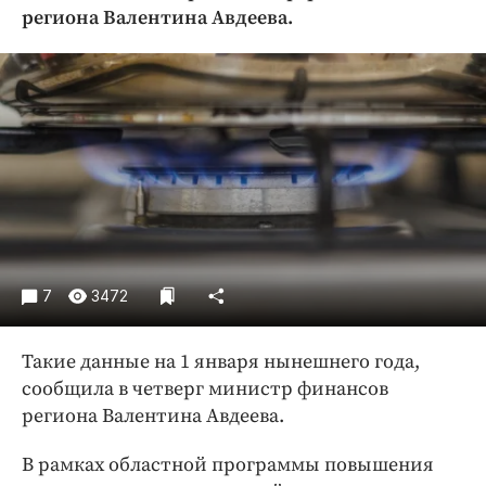
Криминал
региона Валентина Авдеева.
Культура
Недвижимость и ЖКХ
Образование
Общество
Погода
Праздники
Происшествия
Спорт
7
3472
Экономика и бизнес
ПРОЕКТЫ
Такие данные на 1 января нынешнего года,
сообщила в четверг министр финансов
Блоги
региона Валентина Авдеева.
Издания
Медиаперсона
В рамках областной программы повышения