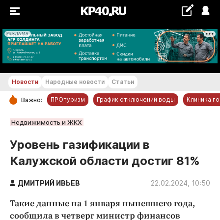
РЕКЛАМА
+21...+22 °С
Новости
Народные новости
Статьи
ПРОтуризм
График отключений воды
Клиника г
Важно:
РУБРИКИ
Недвижимость и ЖКХ
Обнинск
Уровень газификации в
Новости компаний
Калужской области достиг 81%
Статьи
Народные новости
ДМИТРИЙ ИВЬЕВ
22.02.2024, 10:50
Авто и транспорт
Такие данные на 1 января нынешнего года,
Благоустройство
сообщила в четверг министр финансов