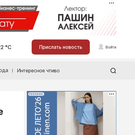
22 °С
Прислать новость
Войти
ода
Интересное чтиво
РЕКЛАМА
е