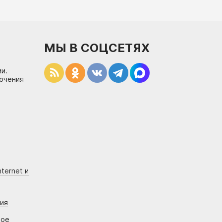
МЫ В СОЦСЕТЯХ
и.
лючения
ternet и
ния
вое