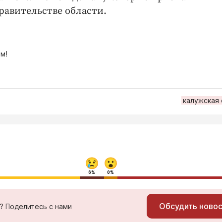
правительстве области.
м!
калужская
6%
0%
Обсудить ново
ь? Поделитесь с нами