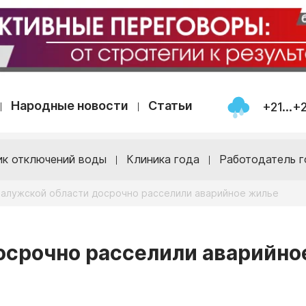
Народные новости
Статьи
+21...+
ик отключений воды
Клиника года
Работодатель г
Калужской области досрочно расселили аварийное жилье
осрочно расселили аварийно