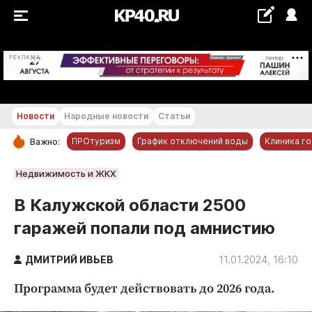
+18...+19 °С
РЕКЛАМА
Новости
Народные новости
Статьи
ПРОтуризм
График отключений воды
Клиника г
Важно:
РУБРИКИ
Недвижимость и ЖКХ
Обнинск
В Калужской области 2500
Новости компаний
гаражей попали под амнистию
Статьи
Народные новости
ДМИТРИЙ ИВЬЕВ
11.01.2024, 16:10
Авто и транспорт
Программа будет действовать до 2026 года.
Благоустройство