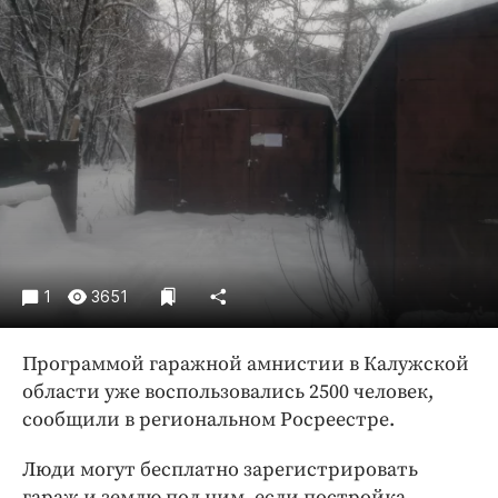
Криминал
Культура
Недвижимость и ЖКХ
Образование
Общество
Погода
Праздники
Происшествия
Спорт
1
3651
Экономика и бизнес
ПРОЕКТЫ
Программой гаражной амнистии в Калужской
области уже воспользовались 2500 человек,
Блоги
сообщили в региональном Росреестре.
Издания
Люди могут бесплатно зарегистрировать
Медиаперсона
гараж и землю под ним, если постройка