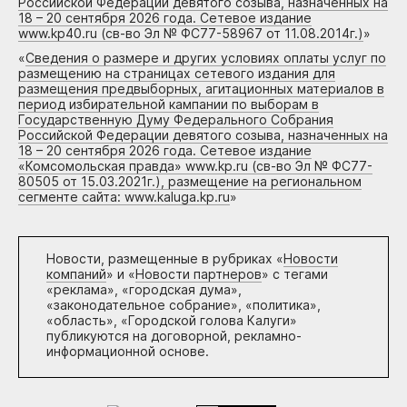
Российской Федерации девятого созыва, назначенных на
18 – 20 сентября 2026 года. Сетевое издание
www.kp40.ru (св-во Эл № ФС77-58967 от 11.08.2014г.)
»
«
Сведения о размере и других условиях оплаты услуг по
размещению на страницах сетевого издания для
размещения предвыборных, агитационных материалов в
период избирательной кампании по выборам в
Государственную Думу Федерального Собрания
Российской Федерации девятого созыва, назначенных на
18 – 20 сентября 2026 года. Сетевое издание
«Комсомольская правда» www.kp.ru (св-во Эл № ФС77-
80505 от 15.03.2021г.), размещение на региональном
сегменте сайта: www.kaluga.kp.ru
»
Новости, размещенные в рубриках «
Новости
компаний
» и «
Новости партнеров
» с тегами
«реклама», «городская дума»,
«законодательное собрание», «политика»,
«область», «Городской голова Калуги»
публикуются на договорной, рекламно-
информационной основе.