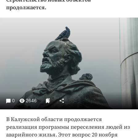
Криминал
продолжается.
Культура
Недвижимость и ЖКХ
Образование
Общество
Погода
Праздники
Происшествия
Спорт
Экономика и бизнес
ПРОЕКТЫ
0
2646
Блоги
В Калужской области продолжается
Издания
реализация программы переселения людей из
Медиаперсона
аварийного жилья. Этот вопрос 20 ноября