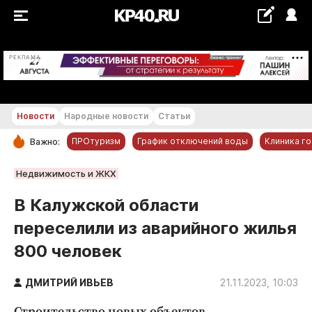
+20...+21 °С
РЕКЛАМА
Новости
Народные новости
Статьи
ПРОтуризм
График отключений воды
Клиника г
Важно:
РУБРИКИ
Недвижимость и ЖКХ
Обнинск
В Калужской области
Новости компаний
переселили из аварийного жилья
Статьи
800 человек
Народные новости
Авто и транспорт
ДМИТРИЙ ИВЬЕВ
21.11.2023, 10:03
Благоустройство
Строительство новых объектов