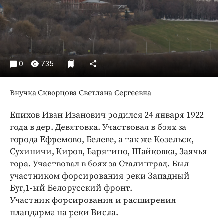
Интересное чтиво
Клиника года
Бренд года
Работодатель года
0
735
Внучка Скворцова Светлана Сергеевна
Епихов Иван Иванович родился 24 января 1922
года в дер. Девятовка. Участвовал в боях за
города Ефремово, Белеве, а так же Козельск,
Сухиничи, Киров, Барятино, Шайковка, Заячья
гора. Участвовал в боях за Сталинград. Был
участником форсирования реки Западный
Буг,1-ый Белорусский фронт.
Участник форсирования и расширения
плацдарма на реки Висла.