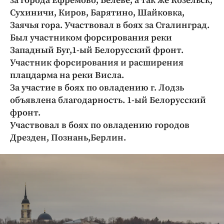
за города Ефремово, Белеве, а так же Козельск,
Криминал
Сухиничи, Киров, Барятино, Шайковка,
Культура
Заячья гора. Участвовал в боях за Сталинград.
Недвижимость и ЖКХ
Был участником форсирования реки
Западный Буг,1-ый Белорусский фронт.
Образование
Участник форсирования и расширения
Общество
плацдарма на реки Висла.
Погода
За участие в боях по овладению г. Лодзь
Праздники
объявлена благодарность. 1-ый Белорусский
Происшествия
фронт.
Участвовал в боях по овладению городов
Спорт
Дрезден, Познань,Берлин.
Экономика и бизнес
ПРОЕКТЫ
Блоги
Издания
Медиаперсона