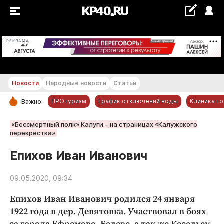
+20...+21 °С
РЕКЛАМА
Новости
Народные новости
Статьи
ПРОтуризм
График отключений воды
Клиника г
Важно:
РУБРИКИ
«Бессмертный полк» Калуги – на страницах «Калужского
перекрёстка»
Обнинск
Епихов Иван Иванович
Новости компаний
Статьи
09.05.2020, 09:34
Народные новости
Епихов Иван Иванович родился 24 января
Авто и транспорт
1922 года в дер. Девятовка. Участвовал в боях
Благоустройство