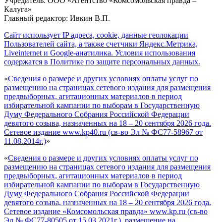
Учредитель: ООО «Агентство «Комсомольская правда –
Калуга»
Главный редактор: Ивкин В.П.
Сайт использует IP адреса, cookie, данные геолокации
Пользователей сайта, а также счетчики Яндекс.Метрика,
Liveinternet и Google-анатилика. Условия использования
содержатся в Политике по защите персональных данных.
«
Сведения о размере и других условиях оплаты услуг по
размещению на страницах сетевого издания для размещения
предвыборных, агитационных материалов в период
избирательной кампании по выборам в Государственную
Думу Федерального Собрания Российской Федерации
девятого созыва, назначенных на 18 – 20 сентября 2026 года.
Сетевое издание www.kp40.ru (св-во Эл № ФС77-58967 от
11.08.2014г.)
»
«
Сведения о размере и других условиях оплаты услуг по
размещению на страницах сетевого издания для размещения
предвыборных, агитационных материалов в период
избирательной кампании по выборам в Государственную
Думу Федерального Собрания Российской Федерации
девятого созыва, назначенных на 18 – 20 сентября 2026 года.
Сетевое издание «Комсомольская правда» www.kp.ru (св-во
Эл № ФС77-80505 от 15.03.2021г.), размещение на