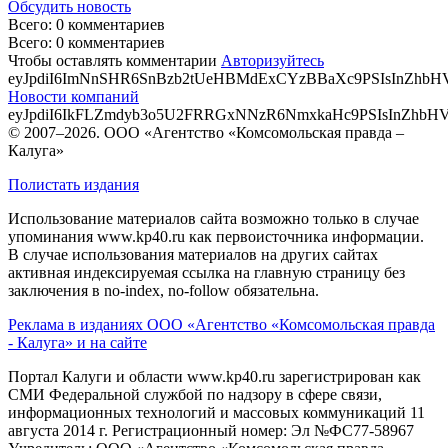
Обсудить новость
Всего: 0 комментариев
Всего: 0 комментариев
Чтобы оставлять комментарии
Авторизуйтесь
eyJpdiI6ImNnSHR6SnBzb2tUeHBMdExCYzBBaXc9PSIsInZ
Новости компаний
eyJpdiI6IkFLZmdyb3o5U2FRRGxNNzR6NmxkaHc9PSIsInZ
© 2007–2026. ООО «Агентство «Комсомольская правда –
Калуга»
Полистать издания
Использование материалов сайта возможно только в случае
упоминания www.kp40.ru как первоисточника информации.
В случае использования материалов на других сайтах
активная индексируемая ссылка на главную страницу без
заключения в no-index, no-follow обязательна.
Реклама в изданиях ООО «Агентство «Комсомольская правда
- Калуга» и на сайте
Портал Калуги и области www.kp40.ru зарегистрирован как
СМИ Федеральной службой по надзору в сфере связи,
информационных технологий и массовых коммуникаций 11
августа 2014 г. Регистрационный номер: Эл №ФС77-58967