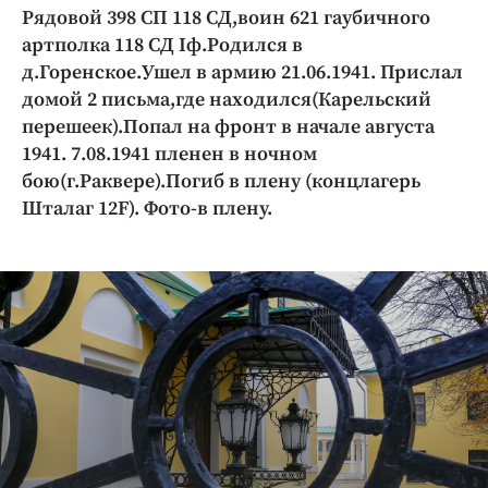
Криминал
Рядовой 398 СП 118 СД,воин 621 гаубичного
артполка 118 СД Iф.Родился в
Культура
д.Горенское.Ушел в армию 21.06.1941. Прислал
Недвижимость и ЖКХ
домой 2 письма,где находился(Карельский
Образование
перешеек).Попал на фронт в начале августа
Общество
1941. 7.08.1941 пленен в ночном
Погода
бою(г.Раквере).Погиб в плену (концлагерь
Шталаг 12F). Фото-в плену.
Праздники
Происшествия
Спорт
Экономика и бизнес
ПРОЕКТЫ
Блоги
Издания
Медиаперсона