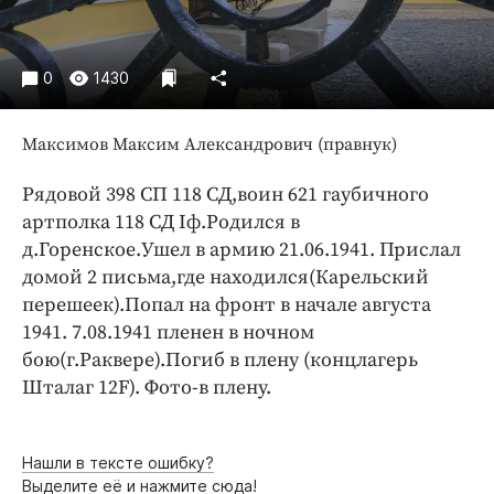
Интересное чтиво
Клиника года
Бренд года
0
1430
Работодатель года
Максимов Максим Александрович (правнук)
Рядовой 398 СП 118 СД,воин 621 гаубичного
артполка 118 СД Iф.Родился в
д.Горенское.Ушел в армию 21.06.1941. Прислал
домой 2 письма,где находился(Карельский
перешеек).Попал на фронт в начале августа
1941. 7.08.1941 пленен в ночном
бою(г.Раквере).Погиб в плену (концлагерь
Шталаг 12F). Фото-в плену.
Нашли в тексте ошибку?
Выделите её и нажмите сюда!