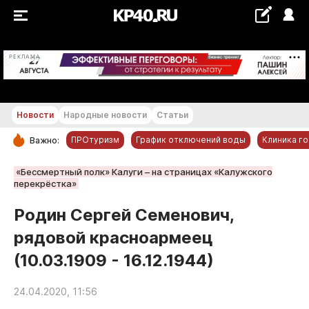
+23...+24 °С
РЕКЛАМА
Новости
Народные новости
Статьи
ПРОтуризм
График отключений воды
Клиника г
Важно:
РУБРИКИ
«Бессмертный полк» Калуги – на страницах «Калужского
перекрёстка»
Обнинск
Родин Сергей Семенович,
Новости компаний
рядовой красноармеец
Статьи
Народные новости
(10.03.1909 - 16.12.1944)
Авто и транспорт
24.04.2020, 11:56
Благоустройство