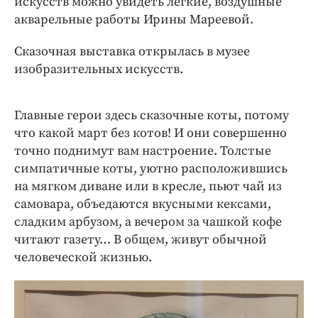
искусств можно увидеть лёгкие, воздушные
Интересное чтиво
акварельные работы Ирины Мареевой.
Клиника года
Бренд года
Сказочная выставка открылась в музее
Работодатель года
изобразительных искусств.
Главные герои здесь сказочные коты, потому
что какой март без котов! И они совершенно
точно поднимут вам настроение. Толстые
симпатичные коты, уютно расположившись
на мягком диване или в кресле, пьют чай из
самовара, объедаются вкусными кексами,
сладким арбузом, а вечером за чашкой кофе
читают газету… В общем, живут обычной
человеческой жизнью.