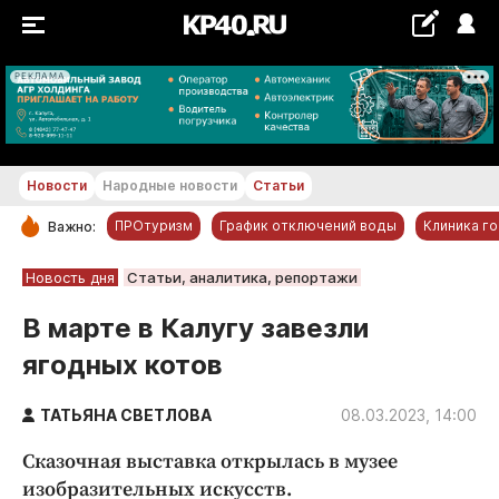
РЕКЛАМА
+28...+29 °С
Новости
Народные новости
Статьи
ПРОтуризм
График отключений воды
Клиника г
Важно:
РУБРИКИ
Новость дня
Статьи, аналитика, репортажи
Обнинск
В марте в Калугу завезли
Новости компаний
ягодных котов
Статьи
Народные новости
ТАТЬЯНА СВЕТЛОВА
08.03.2023, 14:00
Авто и транспорт
Сказочная выставка открылась в музее
Благоустройство
изобразительных искусств.