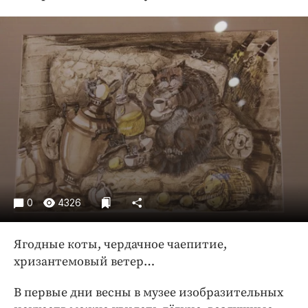
Криминал
Культура
Недвижимость и ЖКХ
Образование
Общество
Погода
Праздники
Происшествия
Спорт
Экономика и бизнес
0
4326
ПРОЕКТЫ
Ягодные коты, чердачное чаепитие,
Блоги
хризантемовый ветер…
Издания
Медиаперсона
В первые дни весны в музее изобразительных