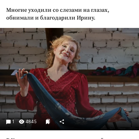
Криминал
Многие уходили со слезами на глазах,
Культура
обнимали и благодарили Ирину.
Недвижимость и ЖКХ
Образование
Общество
Погода
Праздники
Происшествия
Спорт
Экономика и бизнес
ПРОЕКТЫ
Блоги
Издания
1
4845
Медиаперсона