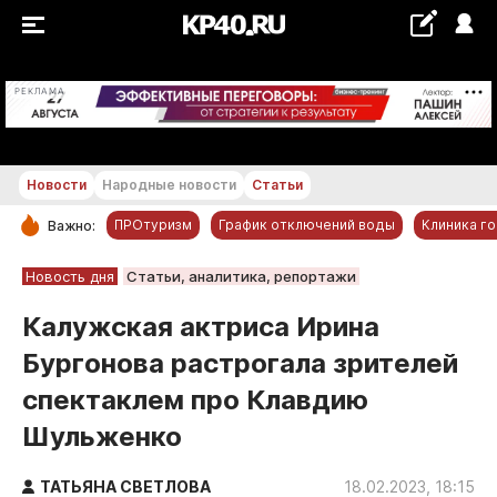
+18...+19 °С
РЕКЛАМА
Новости
Народные новости
Статьи
ПРОтуризм
График отключений воды
Клиника г
Важно:
РУБРИКИ
Новость дня
Статьи, аналитика, репортажи
Обнинск
Калужская актриса Ирина
Новости компаний
Бургонова растрогала зрителей
Статьи
спектаклем про Клавдию
Народные новости
Шульженко
Авто и транспорт
Благоустройство
ТАТЬЯНА СВЕТЛОВА
18.02.2023, 18:15