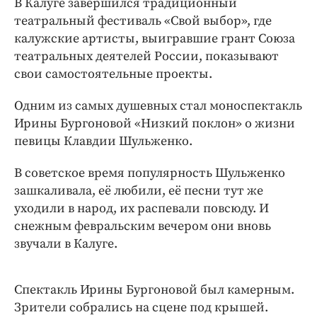
В Калуге завершился традиционный
Интересное чтиво
театральный фестиваль «Свой выбор», где
Клиника года
калужские артисты, выигравшие грант Союза
Бренд года
театральных деятелей России, показывают
Работодатель года
свои самостоятельные проекты.
Одним из самых душевных стал моноспектакль
Ирины Бургоновой «Низкий поклон» о жизни
певицы Клавдии Шульженко.
В советское время популярность Шульженко
зашкаливала, её любили, её песни тут же
уходили в народ, их распевали повсюду. И
снежным февральским вечером они вновь
звучали в Калуге.
Спектакль Ирины Бургоновой был камерным.
Зрители собрались на сцене под крышей.